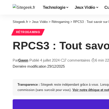
Technologie
Jeux Vidéo
Cu
Sitegeek.fr
>
Jeux Vidéo
>
Rétrogaming
>
RPCS3 : Tout savoir sur 
RÉTROGAMING
RPCS3 : Tout savo
Par
Gwen
Publié 4 juillet 2024
7 commentaires
6 min
22
Dernière modification 29/12/2025
Transparence :
Sitegeek reste indépendant grâce à vous. Lorsq
commission (sans surcoût pour vous).
Voir notre éthique et no