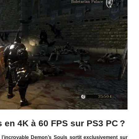
!
 en 4K à 60 FPS sur PS3 PC ?
 l’incroyable Demon’s Souls sortit exclusivement sur