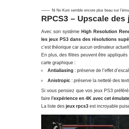
Ni No Kuni semble encore plus beau sur l’ém
RPCS3 – Upscale des 
Avec son système
High Resolution Ren
les jeux PS3 dans des résolutions supé
c’est théorique car aucun ordinateur actuel
En plus, des filtres peuvent être appliqué
carte graphique :
Antialiasing
: préserve de l’effet d’escal
Anistropic
: préserve la netteté des tex
Si vous pensiez que vos jeux PS3 préférés
faire
l’expérience en 4K avec cet émulat
La liste des
jeux rpcs3
est incroyable puis