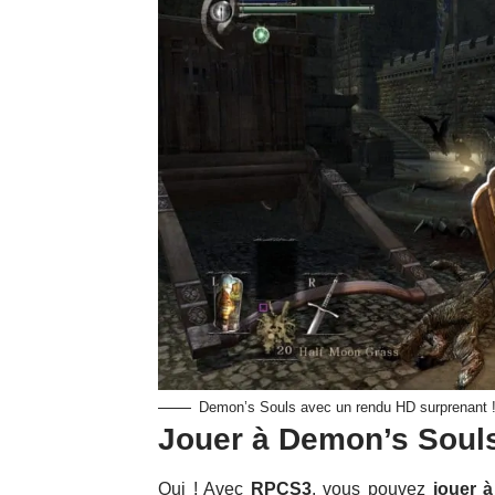
Demon’s Souls avec un rendu HD surprenant 
Jouer à Demon’s Souls
Oui ! Avec
RPCS3
, vous pouvez
jouer à