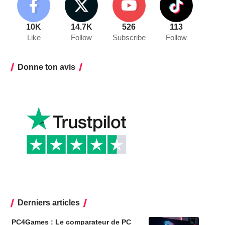
10K
14.7K
526
113
Like
Follow
Subscribe
Follow
Donne ton avis
Derniers articles
PC4Games : Le comparateur de PC