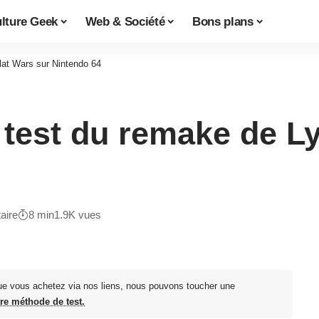
lture Geek
Web & Société
Bons plans
lat Wars sur Nintendo 64
 test du remake de L
aire
8 min
1.9K vues
ue vous achetez via nos liens, nous pouvons toucher une
tre méthode de test.