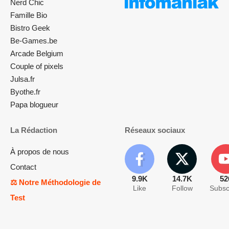
Nerd Chic
Famille Bio
Bistro Geek
Be-Games.be
Arcade Belgium
Couple of pixels
Julsa.fr
Byothe.fr
Papa blogueur
La Rédaction
Réseaux sociaux
À propos de nous
Contact
9.9K
14.7K
52
⚖️ Notre Méthodologie de
Like
Follow
Subsc
Test