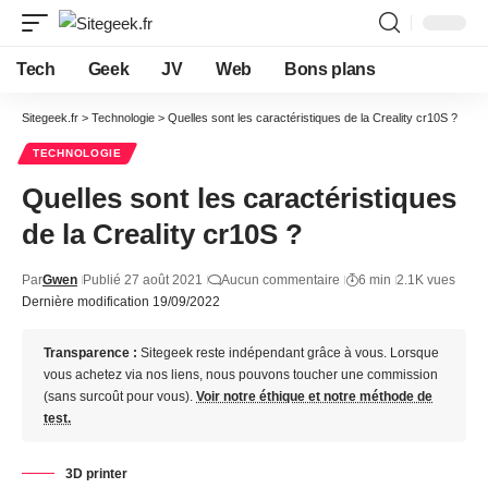
Tech
Geek
JV
Web
Bons plans
Sitegeek.fr
>
Technologie
>
Quelles sont les caractéristiques de la Creality cr10S ?
TECHNOLOGIE
Quelles sont les caractéristiques
de la Creality cr10S ?
Par
Gwen
Publié 27 août 2021
Aucun commentaire
6 min
2.1K vues
Dernière modification 19/09/2022
Transparence :
Sitegeek reste indépendant grâce à vous. Lorsque
vous achetez via nos liens, nous pouvons toucher une commission
(sans surcoût pour vous).
Voir notre éthique et notre méthode de
test.
3D printer