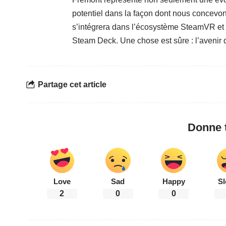
potentiel dans la façon dont nous concevon
s’intégrera dans l’écosystème
SteamVR
et
Steam Deck
. Une chose est sûre : l’aveni
Partage cet article
Donne t
Love
Sad
Happy
Sl
2
0
0