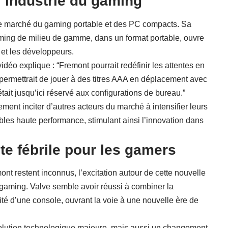
 l’industrie du gaming
 le marché du gaming portable et des PC compacts. Sa
ing de milieu de gamme, dans un format portable, ouvre
 et les développeurs.
éo explique : “Fremont pourrait redéfinir les attentes en
permettrait de jouer à des titres AAA en déplacement avec
ait jusqu’ici réservé aux configurations de bureau.”
ent inciter d’autres acteurs du marché à intensifier leurs
bles haute performance, stimulant ainsi l’innovation dans
te fébrile pour les gamers
mont restent inconnus, l’excitation autour de cette nouvelle
aming. Valve semble avoir réussi à combiner la
té d’une console, ouvrant la voie à une nouvelle ère de
lution technologique majeure, mais aussi un changement