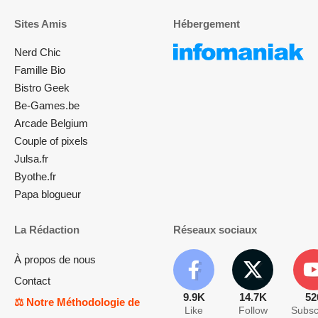
Sites Amis
Hébergement
Nerd Chic
Famille Bio
Bistro Geek
Be-Games.be
Arcade Belgium
Couple of pixels
Julsa.fr
Byothe.fr
Papa blogueur
La Rédaction
Réseaux sociaux
À propos de nous
Contact
9.9K
14.7K
52
⚖️ Notre Méthodologie de
Like
Follow
Subsc