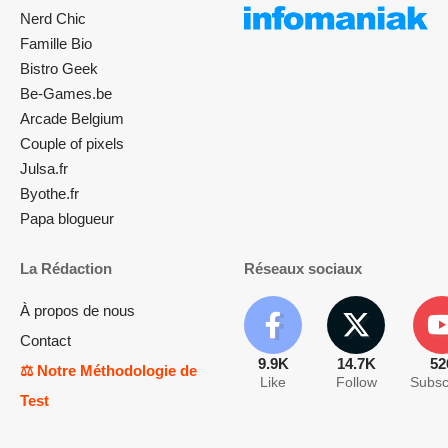
Nerd Chic
Famille Bio
Bistro Geek
Be-Games.be
Arcade Belgium
Couple of pixels
Julsa.fr
Byothe.fr
Papa blogueur
La Rédaction
Réseaux sociaux
À propos de nous
Contact
9.9K
14.7K
52
⚖️ Notre Méthodologie de
Like
Follow
Subsc
Test