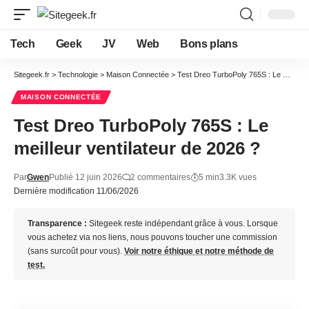
Tech
Geek
JV
Web
Bons plans
Sitegeek.fr
>
Technologie
>
Maison Connectée
>
Test Dreo TurboPoly 765S : Le meilleur ventilateur de 2026 ?
MAISON CONNECTÉE
Test Dreo TurboPoly 765S : Le
meilleur ventilateur de 2026 ?
Par
Gwen
Publié 12 juin 2026
2 commentaires
5 min
3.3K vues
Dernière modification 11/06/2026
Transparence :
Sitegeek reste indépendant grâce à vous. Lorsque
vous achetez via nos liens, nous pouvons toucher une commission
(sans surcoût pour vous).
Voir notre éthique et notre méthode de
test.