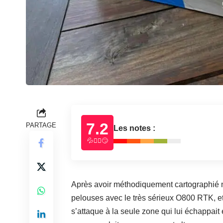
7.2
PARTAGE
Les notes :
💦🧗‍♂️🙄
Après avoir méthodiquement cartographié n
pelouses avec le très sérieux
O800 RTK
, 
s’attaque à la seule zone qui lui échappait e