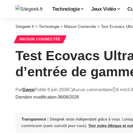
Technologie
Jeux Vidéo
Cu
Sitegeek.fr
>
Technologie
>
Maison Connectée
>
Test Ecovacs Ultr
MAISON CONNECTÉE
Test Ecovacs Ultra
d’entrée de gamm
Par
Gwen
Publié 6 juin 2026
Aucun commentaire
8 min
3.
Dernière modification 06/06/2026
Transparence :
Sitegeek reste indépendant grâce à vous. Lorsq
commission (sans surcoût pour vous).
Voir notre éthique et no