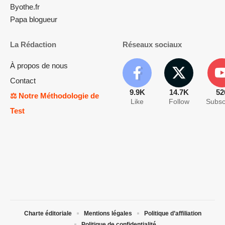
Byothe.fr
Papa blogueur
La Rédaction
Réseaux sociaux
À propos de nous
Contact
9.9K
14.7K
52
⚖️ Notre Méthodologie de
Like
Follow
Subsc
Test
Charte éditoriale
Mentions légales
Politique d’affiliation
Politique de confidentialité