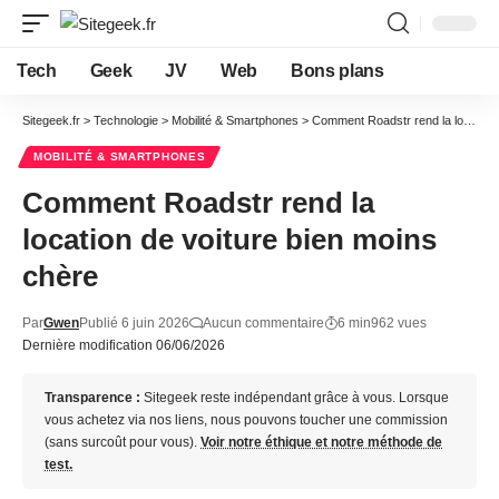
Tech
Geek
JV
Web
Bons plans
Sitegeek.fr
>
Technologie
>
Mobilité & Smartphones
>
Comment Roadstr rend la location de voiture bien moins chère
MOBILITÉ & SMARTPHONES
Comment Roadstr rend la
location de voiture bien moins
chère
Par
Gwen
Publié 6 juin 2026
Aucun commentaire
6 min
962 vues
Dernière modification 06/06/2026
Transparence :
Sitegeek reste indépendant grâce à vous. Lorsque
vous achetez via nos liens, nous pouvons toucher une commission
(sans surcoût pour vous).
Voir notre éthique et notre méthode de
test.