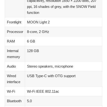
capacitive), resolution 1650 × 2200 dots, 207
ppi, 16 shades of grey, with the SNOW Field
function
Frontlight
MOON Light 2
Processor
8-core, 2 GHz
RAM
6 GB
Internal
128 GB
memory
Audio
Stereo speakers, microphone
Wired
USB Type-C with OTG support
interface
Wi-Fi
Wi-Fi IEEE 802.11ac
Bluetooth
5.0