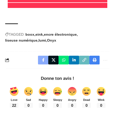
TAGGED:
boox
eink
encre électronique
liseuse numérique
lumi
Onyx
Donne ton avis !
Love
Sad
Happy
Sleepy
Angry
Dead
Wink
22
0
0
0
0
0
0