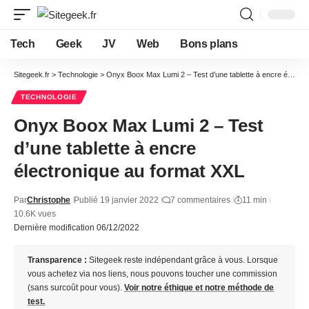
Tech
Geek
JV
Web
Bons plans
Sitegeek.fr
>
Technologie
>
Onyx Boox Max Lumi 2 – Test d’une tablette à encre électronique au format XXL
TECHNOLOGIE
Onyx Boox Max Lumi 2 – Test
d’une tablette à encre
électronique au format XXL
Par
Christophe
Publié 19 janvier 2022
7 commentaires
11 min
10.6K vues
Dernière modification 06/12/2022
Transparence :
Sitegeek reste indépendant grâce à vous. Lorsque
vous achetez via nos liens, nous pouvons toucher une commission
(sans surcoût pour vous).
Voir notre éthique et notre méthode de
test.