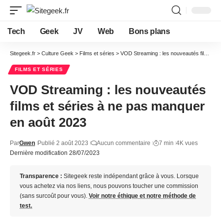
Tech
Geek
JV
Web
Bons plans
Sitegeek.fr
>
Culture Geek
>
Films et séries
>
VOD Streaming : les nouveautés films et séries à ne pas manquer en août 2023
FILMS ET SÉRIES
VOD Streaming : les nouveautés
films et séries à ne pas manquer
en août 2023
Par
Gwen
Publié 2 août 2023
Aucun commentaire
7 min
4K vues
Dernière modification 28/07/2023
Transparence :
Sitegeek reste indépendant grâce à vous. Lorsque
vous achetez via nos liens, nous pouvons toucher une commission
(sans surcoût pour vous).
Voir notre éthique et notre méthode de
test.