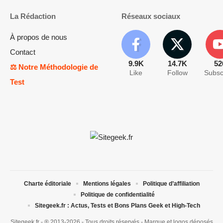
La Rédaction
Réseaux sociaux
À propos de nous
Contact
9.9K
14.7K
52
⚖️ Notre Méthodologie de
Like
Follow
Subsc
Test
Charte éditoriale
Mentions légales
Politique d’affiliation
Politique de confidentialité
Sitegeek.fr : Actus, Tests et Bons Plans Geek et High-Tech
Sitegeek.fr - ® 2013-2026 - Tous droits réservés - Marque et logos déposés