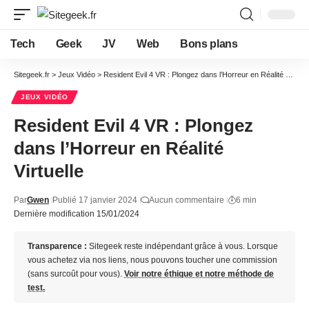
Tech
Geek
JV
Web
Bons plans
Sitegeek.fr
>
Jeux Vidéo
>
Resident Evil 4 VR : Plongez dans l’Horreur en Réalité Virtuelle
JEUX VIDÉO
Resident Evil 4 VR : Plongez
dans l’Horreur en Réalité
Virtuelle
Par
Gwen
Publié 17 janvier 2024
Aucun commentaire
6 min
Dernière modification 15/01/2024
Transparence :
Sitegeek reste indépendant grâce à vous. Lorsque
vous achetez via nos liens, nous pouvons toucher une commission
(sans surcoût pour vous).
Voir notre éthique et notre méthode de
test.