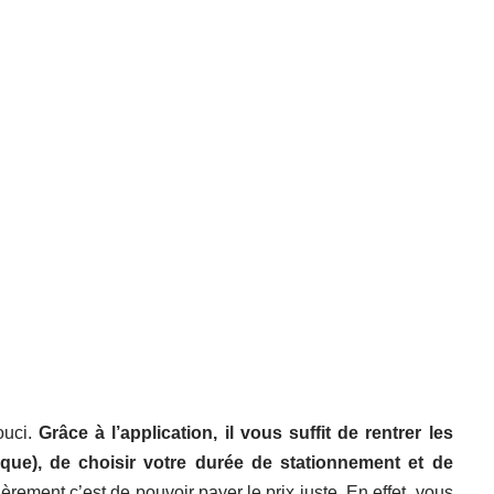
ouci.
Grâce à l’application, il vous suffit de rentrer les
rque), de choisir votre durée de stationnement et de
ièrement c’est de pouvoir payer le prix juste. En effet, vous