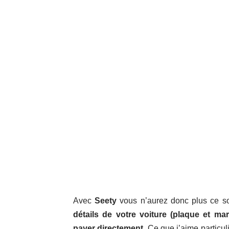
Avec
Seety
vous n’aurez donc plus ce s
détails de votre voiture (plaque et ma
payer directement
. Ce que j’aime particul