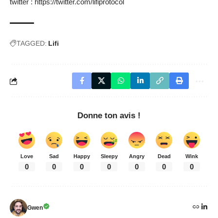
twitter :
https://twitter.com/lifiprotocol
TAGGED:
Lifi
Donne ton avis !
Love
Sad
Happy
Sleepy
Angry
Dead
Wink
0
0
0
0
0
0
0
Gwen