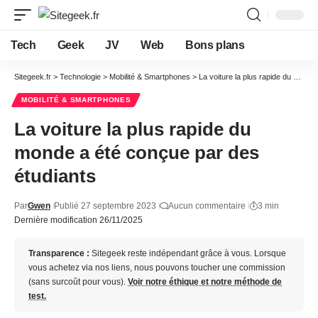
Tech
Geek
JV
Web
Bons plans
Sitegeek.fr
>
Technologie
>
Mobilité & Smartphones
>
La voiture la plus rapide du monde a été conçue par des étudiants
MOBILITÉ & SMARTPHONES
La voiture la plus rapide du
monde a été conçue par des
étudiants
Par
Gwen
Publié 27 septembre 2023
Aucun commentaire
3 min
Dernière modification 26/11/2025
Transparence :
Sitegeek reste indépendant grâce à vous. Lorsque
vous achetez via nos liens, nous pouvons toucher une commission
(sans surcoût pour vous).
Voir notre éthique et notre méthode de
test.