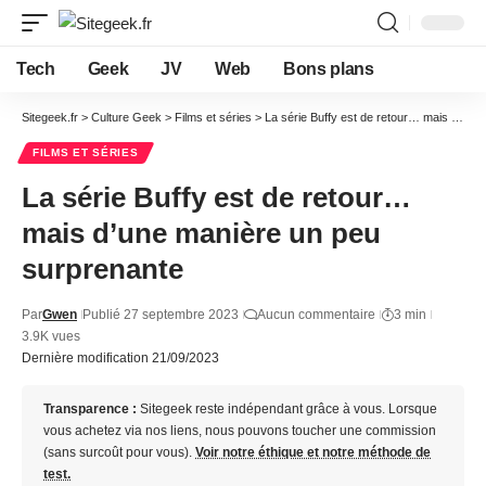
Tech
Geek
JV
Web
Bons plans
Sitegeek.fr
>
Culture Geek
>
Films et séries
>
La série Buffy est de retour… mais d’une manière un peu surprenante
FILMS ET SÉRIES
La série Buffy est de retour…
mais d’une manière un peu
surprenante
Par
Gwen
Publié 27 septembre 2023
Aucun commentaire
3 min
3.9K vues
Dernière modification 21/09/2023
Transparence :
Sitegeek reste indépendant grâce à vous. Lorsque
vous achetez via nos liens, nous pouvons toucher une commission
(sans surcoût pour vous).
Voir notre éthique et notre méthode de
test.