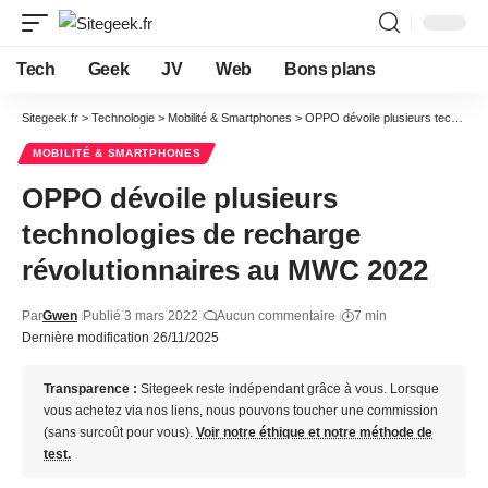
Tech
Geek
JV
Web
Bons plans
Sitegeek.fr
>
Technologie
>
Mobilité & Smartphones
>
OPPO dévoile plusieurs technologies de recharge révolutionnaires au MWC 2022
MOBILITÉ & SMARTPHONES
OPPO dévoile plusieurs
technologies de recharge
révolutionnaires au MWC 2022
Par
Gwen
Publié 3 mars 2022
Aucun commentaire
7 min
Dernière modification 26/11/2025
Transparence :
Sitegeek reste indépendant grâce à vous. Lorsque
vous achetez via nos liens, nous pouvons toucher une commission
(sans surcoût pour vous).
Voir notre éthique et notre méthode de
test.