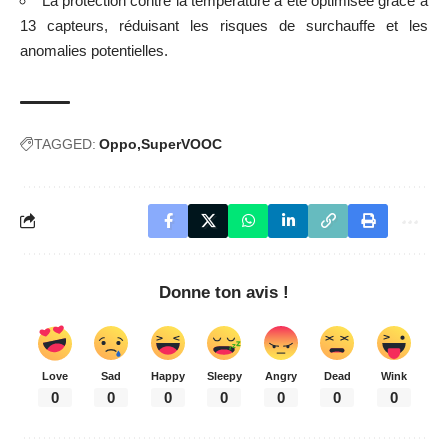
La protection contre la température a été optimisée grâce à
13 capteurs, réduisant les risques de surchauffe et les
anomalies potentielles.
TAGGED:
Oppo
SuperVOOC
Donne ton avis !
Love
Sad
Happy
Sleepy
Angry
Dead
Wink
0
0
0
0
0
0
0