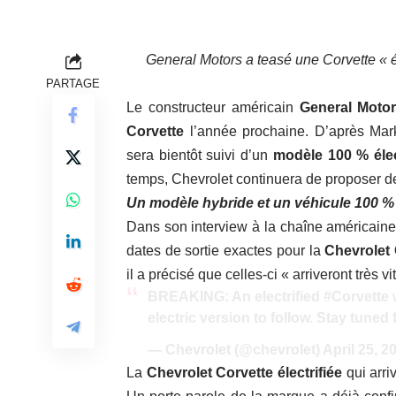
General Motors a teasé une Corvette « é
PARTAGE
Le constructeur américain
General Moto
Corvette
l’année prochaine. D’après Mar
sera bientôt suivi d’un
modèle 100 % élec
temps, Chevrolet continuera de proposer d
Un modèle hybride et un véhicule 100 % 
Dans son interview à la chaîne américain
dates de sortie exactes pour la
Chevrolet 
il a précisé que celles-ci « arriveront très vi
BREAKING: An electrified
#Corvette
w
electric version to follow. Stay tuned
— Chevrolet (@chevrolet)
April 25, 2
La
Chevrolet Corvette électrifiée
qui arr