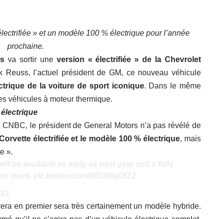
lectrifiée » et un modèle 100 % électrique pour l’année
prochaine.
rs
va sortir une
version « électrifiée » de la Chevrolet
k Reuss, l’actuel président de GM, ce nouveau véhicule
trique de la voiture de sport iconique
. Dans le même
es véhicules à moteur thermique.
électrique
e CNBC, le président de General Motors n’a pas révélé de
Corvette électrifiée et le modèle 100 % électrique
, mais
te ».
ill be available as early as next year and a fully
 for more.
pic.twitter.com/6lDUWpOIZ2
022
ivera en premier sera très certainement un modèle hybride.