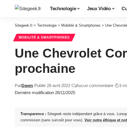
Technologie
Jeux Vidéo
Cu
Sitegeek.fr
>
Technologie
>
Mobilité & Smartphones
>
Une Chevrolet
MOBILITÉ & SMARTPHONES
Une Chevrolet Corv
prochaine
Par
Gwen
Publié 28 avril 2022
Aucun commentaire
3 m
Dernière modification 26/11/2025
Transparence :
Sitegeek reste indépendant grâce à vous. Lorsq
commission (sans surcoût pour vous).
Voir notre éthique et no