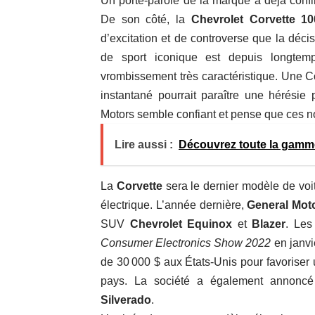
Un porte-parole de la marque a déjà confir
De son côté, la
Chevrolet Corvette 1
d’excitation et de controverse que la déc
de sport iconique est depuis longte
vrombissement très caractéristique. Une C
instantané pourrait paraître une hérésie
Motors semble confiant et pense que ces n
Lire aussi :
Découvrez toute la gamme
La
Corvette
sera le dernier modèle de voi
électrique. L’année dernière,
General Mot
SUV
Chevrolet Equinox
et
Blazer
. Les
Consumer Electronics Show 2022
en janvi
de 30 000 $ aux États-Unis pour favoriser 
pays. La société a également annoncé
Silverado
.