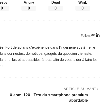
eepy
Angry
Dead
Wink
0
0
0
0
Follow:
ée. Fort de 20 ans d’expérience dans l’ingénierie système, je
duits connectés, domotique, gadgets du quotidien : je teste,
irs, utiles et accessibles à tous, afin de vous aider à faire les
on.
ARTICLE SUIVANT
Xiaomi 12X : Test du smartphone premium
abordable