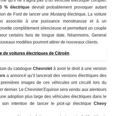
mé qu’il ne s’agira pas d’un véhicule électrique complet.
00 % électrique
devrait probablement provoquer autant
ision de Ford de lancer une
Mustang
électrique. La voiture
mps associée à une puissance monstrueuse et à un
orvette complètement silencieuse et permettant un couple
 pour certains fans de longue date. Néanmoins, General
ouveaux modèles pourront attirer de nouveaux clients.
 de voitures électriques de Citroën
ture du catalogue
Chevrolet
à avoir le droit à une version
ors
a annoncé qu’il lancerait des versions électriques des
 premières images de ces véhicules ont circulé lors du
er dernier. Le Chevrolet Equinox sera vendu aux alentours
une adoption plus large des véhicules électriques dans le
 son intention de lancer le
pick-up
électrique
Chevy