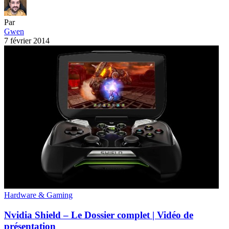
Hardware & Gaming
Nvidia Shield – Le Dossier complet | Vidéo de
présentation
Sommaire : 1) Introduction 2) Vidéo de présentation 3) Présentation
de la…
Par
Gwen
31 janvier 2014
Films et séries