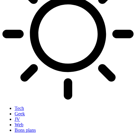
Tech
Geek
JV
Web
Bons plans
Recherche
Maison Connectée
Hardware & Gaming
Image & Son
Mobilité & Smartphones
Logiciels & Cyber
Monde Numérique
Films et séries
Makers & DIY