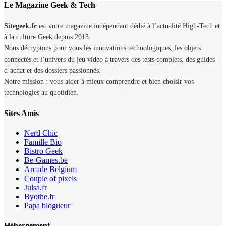
Sites Amis
Nerd Chic
Famille Bio
Bistro Geek
Be-Games.be
Arcade Belgium
Couple of pixels
Julsa.fr
Byothe.fr
Papa blogueur
Hébergement
La Rédaction
À propos de nous
Contact