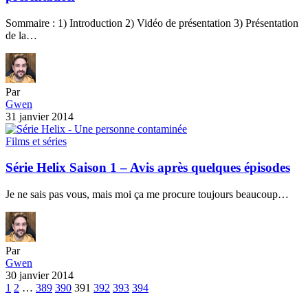
Série Helix Saison 1 – Avis après quelques épisodes
Je ne sais pas vous, mais moi ça me procure toujours beaucoup…
Par
Gwen
30 janvier 2014
1
2
…
389
390
391
392
393
394
Le Magazine Geek & Tech
Sitegeek.fr
est votre magazine indépendant dédié à l’actualité High-Tech et
à la culture Geek depuis 2013.
Nous décryptons pour vous les innovations technologiques, les objets
connectés et l’univers du jeu vidéo à travers des tests complets, des guides
d’achat et des dossiers passionnés.
Notre mission : vous aider à mieux comprendre et bien choisir vos
technologies au quotidien.