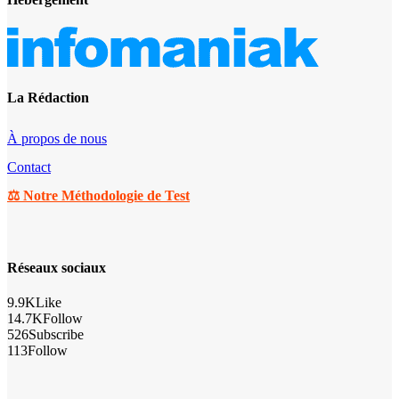
⚖️ Notre Méthodologie de Test
Réseaux sociaux
9.9K
Like
14.7K
Follow
526
Subscribe
113
Follow
Sitegeek.fr - ® 2013-2026 - Tous droits réservés - Marque et logos
déposés
Charte éditoriale
Mentions légales