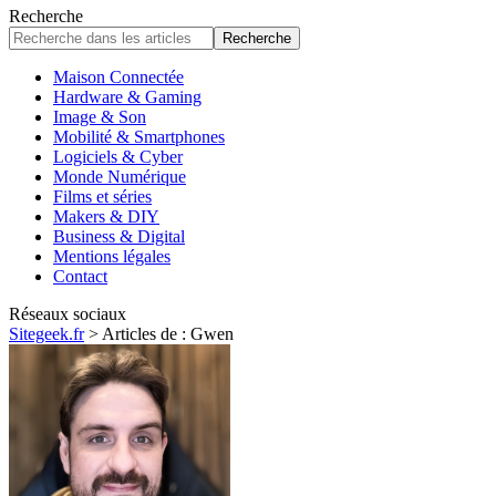
Business & Digital
Mentions légales
Contact
Réseaux sociaux
Sitegeek.fr
>
Articles de : Gwen
Gwen
Rédacteur augmenté et expert IT, je mets la tech à votre portée. Fort
de 20 ans d’expérience dans l’ingénierie système, je décortique
l’univers high-tech avec précision et passion. Produits connectés,
domotique, gadgets du quotidien : je teste, j’analyse, je conseille.