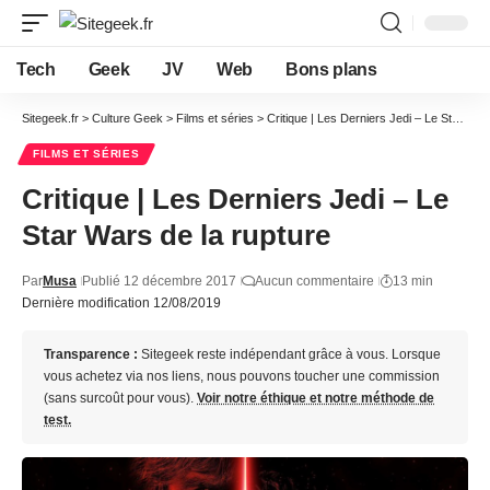
Tech
Geek
JV
Web
Bons plans
Sitegeek.fr
>
Culture Geek
>
Films et séries
>
Critique | Les Derniers Jedi – Le Star Wars de la rupture
FILMS ET SÉRIES
Critique | Les Derniers Jedi – Le
Star Wars de la rupture
Par
Musa
Publié 12 décembre 2017
Aucun commentaire
13 min
Dernière modification 12/08/2019
Transparence :
Sitegeek reste indépendant grâce à vous. Lorsque
vous achetez via nos liens, nous pouvons toucher une commission
(sans surcoût pour vous).
Voir notre éthique et notre méthode de
test.