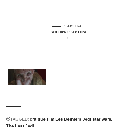
C’est Luke !
C’est Luke ! C’est Luke
!
TAGGED:
critique
film
Les Derniers Jedi
star wars
The Last Jedi