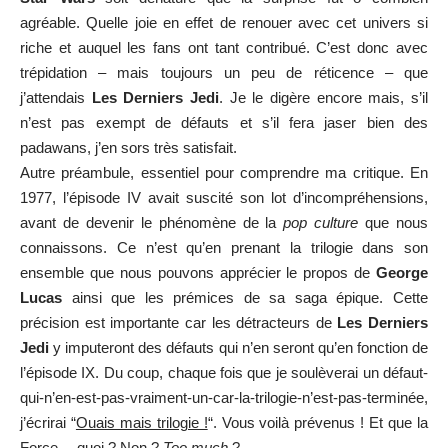
agréable. Quelle joie en effet de renouer avec cet univers si
riche et auquel les fans ont tant contribué. C’est donc avec
trépidation – mais toujours un peu de réticence – que
j’attendais
Les Derniers Jedi
. Je le digère encore mais, s’il
n’est pas exempt de défauts et s’il fera jaser bien des
padawans, j’en sors très satisfait.
Autre préambule, essentiel pour comprendre ma critique. En
1977, l’épisode IV avait suscité son lot d’incompréhensions,
avant de devenir le phénomène de la
pop culture
que nous
connaissons. Ce n’est qu’en prenant la trilogie dans son
ensemble que nous pouvons apprécier le propos de
George
Lucas
ainsi que les prémices de sa saga épique. Cette
précision est importante car les détracteurs de
Les Derniers
Jedi
y imputeront des défauts qui n’en seront qu’en fonction de
l’épisode IX. Du coup, chaque fois que je soulèverai un défaut-
qui-n’en-est-pas-vraiment-un-car-la-trilogie-n’est-pas-terminée,
j’écrirai “
Ouais mais trilogie !
“. Vous voilà prévenus ! Et que la
Force… quoi ? Non ?
Too much
?