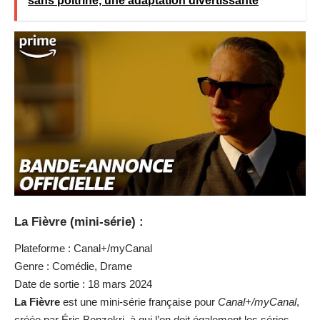
sans poitrine, une adaptation divertissante
La Fièvre (mini-série) :
Plateforme : Canal+/myCanal
Genre : Comédie, Drame
Date de sortie : 18 mars 2024
La Fièvre
est une mini-série française pour
Canal+/myCanal
,
créée par Éric Benzekri, à qui l’on doit également les séries