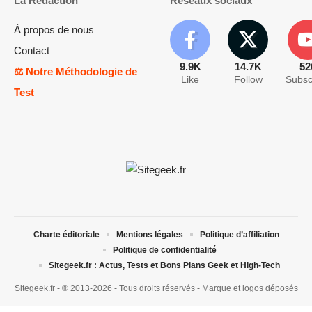
La Rédaction
Réseaux sociaux
À propos de nous
Contact
9.9K
14.7K
52
⚖️ Notre Méthodologie de
Like
Follow
Subsc
Test
Charte éditoriale
Mentions légales
Politique d’affiliation
Politique de confidentialité
Sitegeek.fr : Actus, Tests et Bons Plans Geek et High-Tech
Sitegeek.fr - ® 2013-2026 - Tous droits réservés - Marque et logos déposés