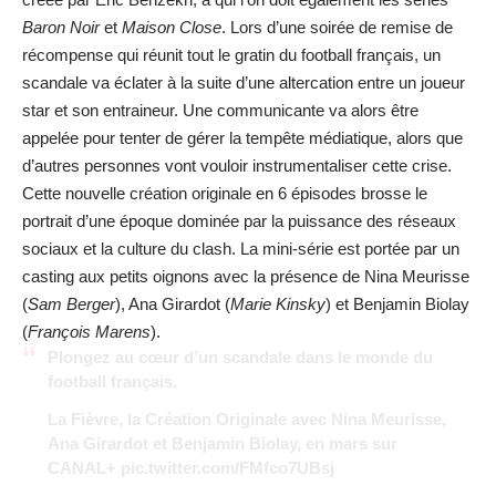
Baron Noir
et
Maison Close
. Lors d’une soirée de remise de
récompense qui réunit tout le gratin du football français, un
scandale va éclater à la suite d’une altercation entre un joueur
star et son entraineur. Une communicante va alors être
appelée pour tenter de gérer la tempête médiatique, alors que
d’autres personnes vont vouloir instrumentaliser cette crise.
Cette nouvelle création originale en 6 épisodes brosse le
portrait d’une époque dominée par la puissance des réseaux
sociaux et la culture du clash. La mini-série est portée par un
casting aux petits oignons avec la présence de Nina Meurisse
(
Sam Berger
), Ana Girardot (
Marie Kinsky
) et Benjamin Biolay
(
François Marens
).
Plongez au cœur d’un scandale dans le monde du
football français.
La Fièvre, la Création Originale avec Nina Meurisse,
Ana Girardot et Benjamin Biolay, en mars sur
CANAL+
pic.twitter.com/FMfco7UBsj