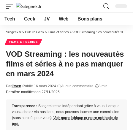
Tech
Geek
JV
Web
Bons plans
Sitegeek.fr
>
Culture Geek
>
Films et séries
>
VOD Streaming : les nouveautés films et séries à ne pas manquer en mars 2024
FILMS ET SÉRIES
VOD Streaming : les nouveautés
films et séries à ne pas manquer
en mars 2024
Par
Gwen
Publié 16 mars 2024
Aucun commentaire
8 min
Dernière modification 27/11/2025
Transparence :
Sitegeek reste indépendant grâce à vous. Lorsque
vous achetez via nos liens, nous pouvons toucher une commission
(sans surcoût pour vous).
Voir notre éthique et notre méthode de
test.