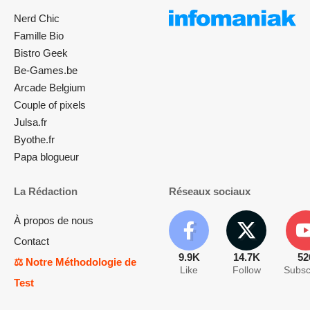
Nerd Chic
Famille Bio
Bistro Geek
Be-Games.be
Arcade Belgium
Couple of pixels
Julsa.fr
Byothe.fr
Papa blogueur
La Rédaction
Réseaux sociaux
À propos de nous
Contact
9.9K
14.7K
52
⚖️ Notre Méthodologie de
Like
Follow
Subsc
Test