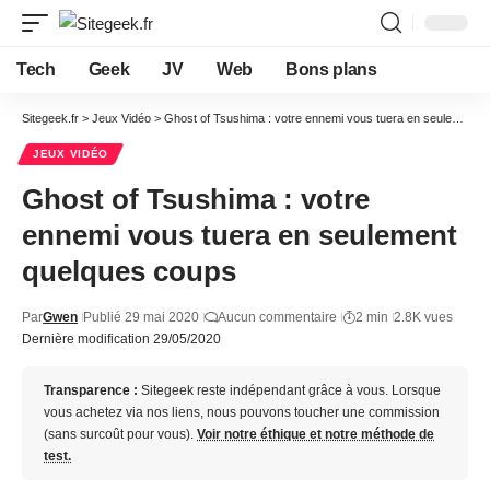
Tech
Geek
JV
Web
Bons plans
Sitegeek.fr
>
Jeux Vidéo
>
Ghost of Tsushima : votre ennemi vous tuera en seulement quelques coups
JEUX VIDÉO
Ghost of Tsushima : votre
ennemi vous tuera en seulement
quelques coups
Par
Gwen
Publié 29 mai 2020
Aucun commentaire
2 min
2.8K vues
Dernière modification 29/05/2020
Transparence :
Sitegeek reste indépendant grâce à vous. Lorsque
vous achetez via nos liens, nous pouvons toucher une commission
(sans surcoût pour vous).
Voir notre éthique et notre méthode de
test.