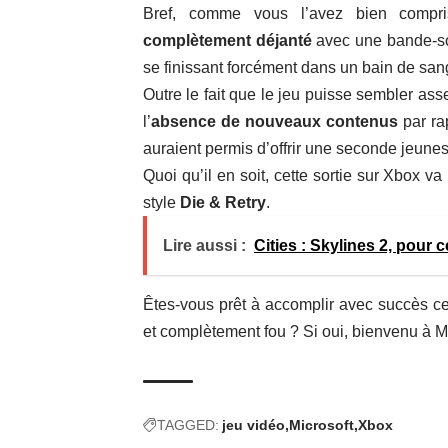
Bref, comme vous l’avez bien compr
complètement déjanté
avec une bande-so
se finissant forcément dans un bain de san
Outre le fait que le jeu puisse sembler as
l’
absence de nouveaux contenus
par ra
auraient permis d’offrir une seconde jeune
Quoi qu’il en soit, cette sortie sur Xbox v
style
Die & Retry
.
Lire aussi :
Cities : Skylines 2, pour 
Êtes-vous prêt à accomplir avec succès c
et complètement fou ? Si oui, bienvenu à
TAGGED:
jeu vidéo
Microsoft
Xbox