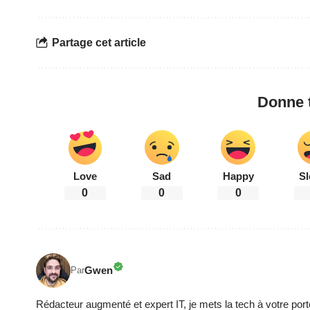
Partage cet article
Donne t
Love
Sad
Happy
Sl
0
0
0
Gwen
Par
Rédacteur augmenté et expert IT, je mets la tech à votre port