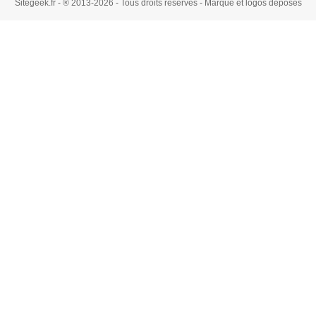
Sitegeek.fr - ® 2013-2026 - Tous droits réservés - Marque et logos déposés