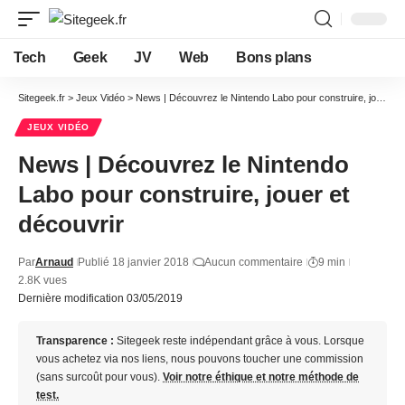
Tech
Geek
JV
Web
Bons plans
Sitegeek.fr
>
Jeux Vidéo
>
News | Découvrez le Nintendo Labo pour construire, jouer et découvrir
JEUX VIDÉO
News | Découvrez le Nintendo
Labo pour construire, jouer et
découvrir
Par
Arnaud
Publié 18 janvier 2018
Aucun commentaire
9 min
2.8K vues
Dernière modification 03/05/2019
Transparence :
Sitegeek reste indépendant grâce à vous. Lorsque
vous achetez via nos liens, nous pouvons toucher une commission
(sans surcoût pour vous).
Voir notre éthique et notre méthode de
test.