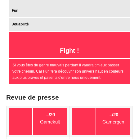
Fun
Jouabilité
Fight !
Si vous êtes du genre mauvais perdant il vaudrait mieux passer
votre chemin. Car Furi fera découvrir son univers haut en couleurs
aux plus braves et patients d'entre nous uniquement.
Revue de presse
–/20
–/20
Gamekult
Gamergen