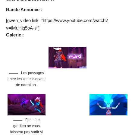
Bande Annonce :
[gwen_video link=”https://www.youtube.com/watch?
v=iMuHjg5oA-s”]
Galerie :
Les passages
entre les zones servent
de narration.
Furi – Le
gardien ne vous
laissera pas sortir si