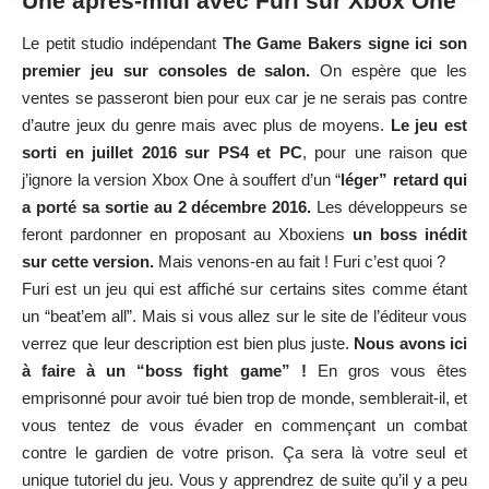
Une après-midi avec Furi sur Xbox One
Le petit studio indépendant
The Game Bakers signe ici son
premier jeu sur consoles de salon.
On espère que les
ventes se passeront bien pour eux car je ne serais pas contre
d’autre jeux du genre mais avec plus de moyens.
Le jeu est
sorti en juillet 2016 sur PS4 et PC
, pour une raison que
j’ignore la version Xbox One à souffert d’un “
léger” retard qui
a porté sa sortie au 2 décembre 2016.
Les développeurs se
feront pardonner en proposant au Xboxiens
un boss inédit
sur cette version.
Mais venons-en au fait ! Furi c’est quoi ?
Furi est un jeu qui est affiché sur certains sites comme étant
un “beat’em all”. Mais si vous allez sur le site de l’éditeur vous
verrez que leur description est bien plus juste.
Nous avons ici
à faire à un “boss fight game” !
En gros vous êtes
emprisonné pour avoir tué bien trop de monde, semblerait-il, et
vous tentez de vous évader en commençant un combat
contre le gardien de votre prison. Ça sera là votre seul et
unique tutoriel du jeu. Vous y apprendrez de suite qu’il y a peu