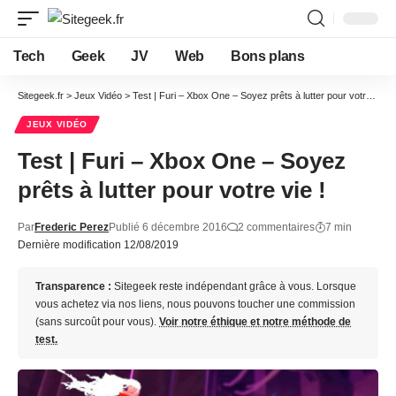
Tech
Geek
JV
Web
Bons plans
Sitegeek.fr
>
Jeux Vidéo
>
Test | Furi – Xbox One – Soyez prêts à lutter pour votre vie !
JEUX VIDÉO
Test | Furi – Xbox One – Soyez
prêts à lutter pour votre vie !
Par
Frederic Perez
Publié 6 décembre 2016
2 commentaires
7 min
Dernière modification 12/08/2019
Transparence :
Sitegeek reste indépendant grâce à vous. Lorsque
vous achetez via nos liens, nous pouvons toucher une commission
(sans surcoût pour vous).
Voir notre éthique et notre méthode de
test.