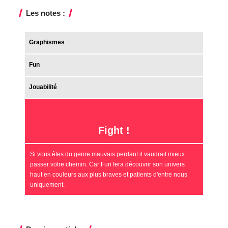
Les notes :
Graphismes
Fun
Jouabilité
Fight !
Si vous êtes du genre mauvais perdant il vaudrait mieux
passer votre chemin. Car Furi fera découvrir son univers
haut en couleurs aux plus braves et patients d'entre nous
uniquement.