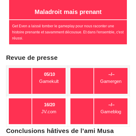
Maladroit mais prenant
Get Even a laissé tomber le gameplay pour nous raconter une
histoire prenante et savamment décousue. Et dans l'ensemble, c'est
réussi.
Revue de presse
05/10
–/–
Gamekult
Gamergen
16/20
–/–
JV.com
Gameblog
Conclusions hâtives de l’ami Musa