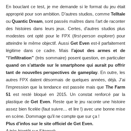
En bouclant ce test, je me demande si le format du jeu était
approprié pour son ambition. D’autres studios, comme
Telltale
ou
Quantic Dream
, sont passés maîtres dans l’art de raconter
des histoires dans leurs jeux. Certes, d’autres studios plus
modestes ont opté pour le FPX (
first-person explorer
) pour
atteindre le même objectif. Aussi
Get Even
est-il parfaitement
légitime dans ce cadre. Mais
l’ajout des armes et de
“l’infiltration”
(très sommaire) posent question, en particulier
quand on s’attarde sur le smartphone qui aurait pu offrir
tant de nouvelles perspectives de gameplay
. En outre, les
autres FPX datent désormais de quelques années, déjà. J’ai
l’impression que la tendance est passée mais que
The Farm
51
est resté bloqué en 2015. Un constat renforcé par la
plastique de
Get Even
. Reste que le jeu raconte une histoire
assez bien ficelée (faut suivre… et lire !) avec une bonne mise
en scène. Dommage qu’il ne compte que sur ça !
Plus d’infos sur
le site officiel
de Get Even.
A très bientôt sur Sitegeek.