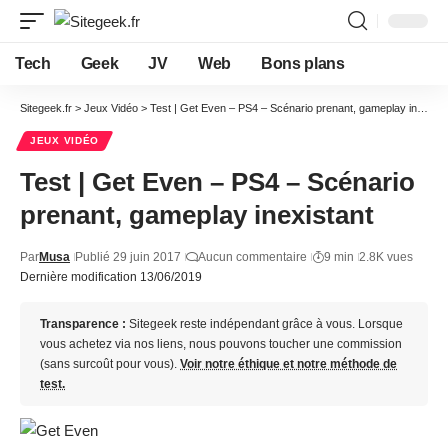
Tech
Geek
JV
Web
Bons plans
Sitegeek.fr
>
Jeux Vidéo
>
Test | Get Even – PS4 – Scénario prenant, gameplay inexistant
JEUX VIDÉO
Test | Get Even – PS4 – Scénario
prenant, gameplay inexistant
Par
Musa
Publié 29 juin 2017
Aucun commentaire
9 min
2.8K vues
Dernière modification 13/06/2019
Transparence :
Sitegeek reste indépendant grâce à vous. Lorsque
vous achetez via nos liens, nous pouvons toucher une commission
(sans surcoût pour vous).
Voir notre éthique et notre méthode de
test.