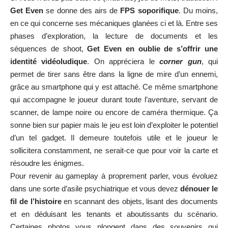
Get Even
se donne des airs de
FPS soporifique
. Du moins,
en ce qui concerne ses mécaniques glanées ci et là. Entre ses
phases d’exploration, la lecture de documents et les
séquences de shoot,
Get Even
en oublie de s’offrir une
identité vidéoludique
. On appréciera le
corner gun
, qui
permet de tirer sans être dans la ligne de mire d’un ennemi,
grâce au smartphone qui y est attaché. Ce même smartphone
qui accompagne le joueur durant toute l’aventure, servant de
scanner, de lampe noire ou encore de caméra thermique. Ça
sonne bien sur papier mais le jeu est loin d’exploiter le potentiel
d’un tel gadget. Il demeure toutefois utile et le joueur le
sollicitera constamment, ne serait-ce que pour voir la carte et
résoudre les énigmes.
Pour revenir au gameplay à proprement parler, vous évoluez
dans une sorte d’asile psychiatrique et vous devez
dénouer le
fil de l’histoire
en scannant des objets, lisant des documents
et en déduisant les tenants et aboutissants du scénario.
Certaines photos vous plongent dans des souvenirs qui