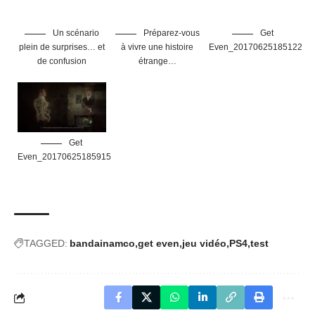
Un scénario
Préparez-vous
Get
plein de surprises… et
à vivre une histoire
Even_20170625185122
de confusion
étrange…
Get
Even_20170625185915
TAGGED:
bandainamco
get even
jeu vidéo
PS4
test