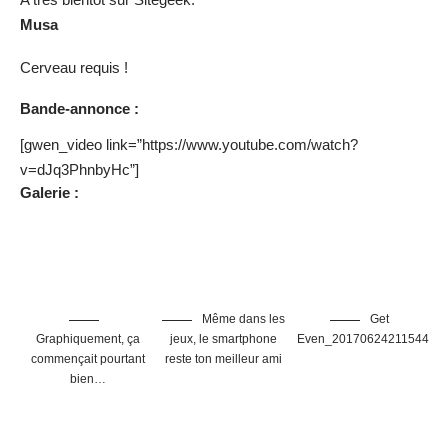
Musa
Cerveau requis !
Bande-annonce :
[gwen_video link=”https://www.youtube.com/watch?
v=dJq3PhnbyHc”]
Galerie :
Même dans les
Get
Graphiquement, ça
jeux, le smartphone
Even_20170624211544
commençait pourtant
reste ton meilleur ami
bien…