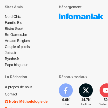
Sites Amis
Hébergement
Nerd Chic
Famille Bio
Bistro Geek
Be-Games.be
Arcade Belgium
Couple of pixels
Julsa.fr
Byothe.fr
Papa blogueur
La Rédaction
Réseaux sociaux
À propos de nous
Contact
9.9K
14.7K
52
⚖️ Notre Méthodologie de
Like
Follow
Subsc