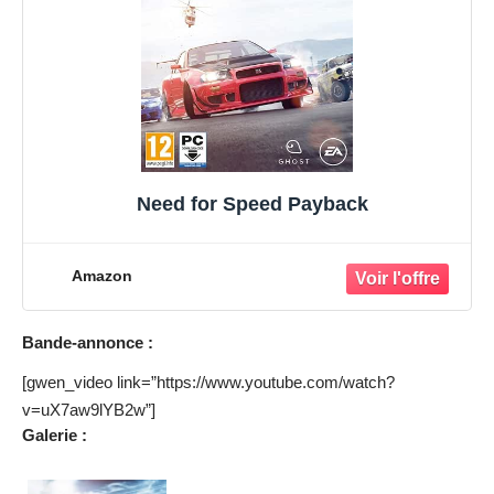
Need for Speed Payback
Amazon
Bande-annonce :
[gwen_video link=”https://www.youtube.com/watch?
v=uX7aw9lYB2w”]
Galerie :