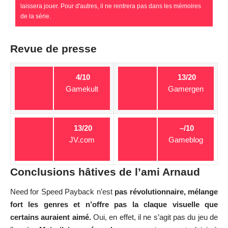
laissera jouer. Pour d'autres, il ne rentrera pas dans les mémoires
de la série.
Revue de presse
4/10
13/20
Gamekult
Gamergen
13/20
–/10
JV.com
Gameblog
Conclusions hâtives de l’ami Arnaud
Need for Speed Payback n’est
pas révolutionnaire, mélange
fort les genres et n’offre pas la claque visuelle que
certains auraient aimé.
Oui, en effet, il ne s’agit pas du jeu de