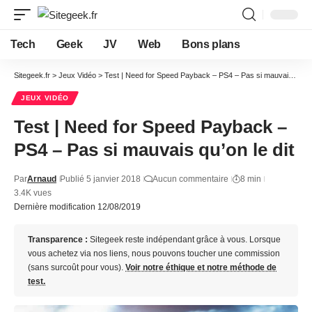
Tech
Geek
JV
Web
Bons plans
Sitegeek.fr
>
Jeux Vidéo
>
Test | Need for Speed Payback – PS4 – Pas si mauvais qu’on le dit
JEUX VIDÉO
Test | Need for Speed Payback –
PS4 – Pas si mauvais qu’on le dit
Par
Arnaud
Publié 5 janvier 2018
Aucun commentaire
8 min
3.4K vues
Dernière modification 12/08/2019
Transparence :
Sitegeek reste indépendant grâce à vous. Lorsque
vous achetez via nos liens, nous pouvons toucher une commission
(sans surcoût pour vous).
Voir notre éthique et notre méthode de
test.