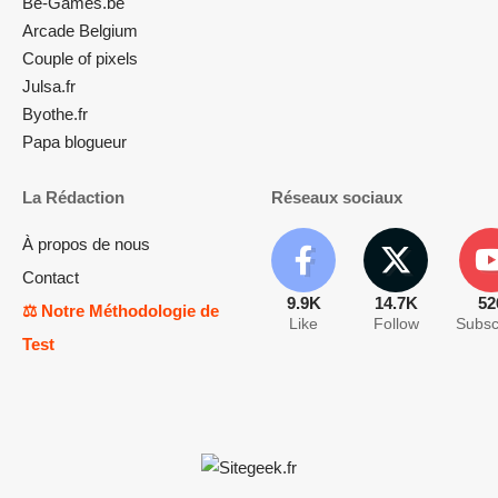
Be-Games.be
Arcade Belgium
Couple of pixels
Julsa.fr
Byothe.fr
Papa blogueur
La Rédaction
Réseaux sociaux
À propos de nous
Contact
9.9K
14.7K
52
⚖️ Notre Méthodologie de
Like
Follow
Subsc
Test