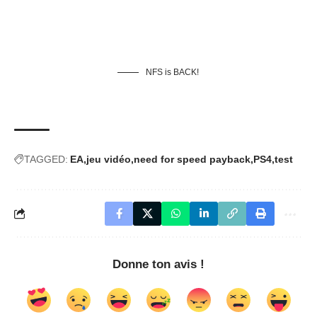
NFS is BACK!
TAGGED:
EA
jeu vidéo
need for speed payback
PS4
test
Donne ton avis !