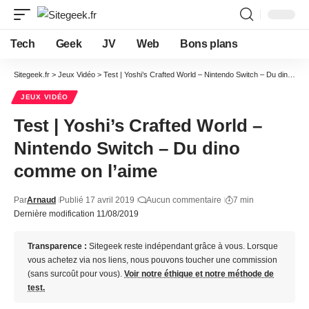
Tech
Geek
JV
Web
Bons plans
Sitegeek.fr
>
Jeux Vidéo
>
Test | Yoshi’s Crafted World – Nintendo Switch – Du dino comme on l’aime
JEUX VIDÉO
Test | Yoshi’s Crafted World –
Nintendo Switch – Du dino
comme on l’aime
Par
Arnaud
Publié 17 avril 2019
Aucun commentaire
7 min
Dernière modification 11/08/2019
Transparence :
Sitegeek reste indépendant grâce à vous. Lorsque
vous achetez via nos liens, nous pouvons toucher une commission
(sans surcoût pour vous).
Voir notre éthique et notre méthode de
test.