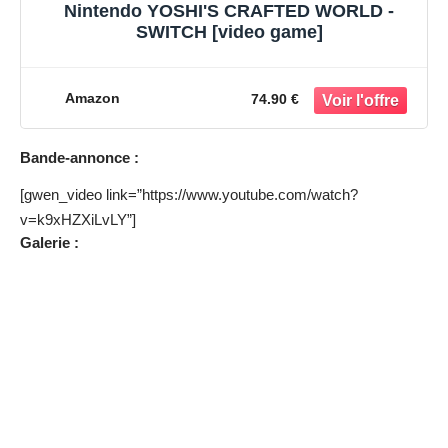
Nintendo YOSHI'S CRAFTED WORLD -
SWITCH [video game]
Amazon
74.90 €
Bande-annonce :
[gwen_video link=”https://www.youtube.com/watch?
v=k9xHZXiLvLY”]
Galerie :