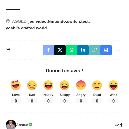
TAGGED:
jeu vidéo
Nintendo
switch
test
yoshi's crafted world
Donne ton avis !
Love
Sad
Happy
Sleepy
Angry
Dead
Wink
0
0
0
0
0
0
0
Arnaud