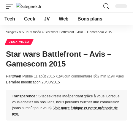
Tech
Geek
JV
Web
Bons plans
Sitegeek.fr
>
Jeux Vidéo
>
Star wars Battlefront – Avis – Gamescom 2015
JEUX VIDÉO
Star wars Battlefront – Avis –
Gamescom 2015
Par
Gwen
Publié 11 août 2015
Aucun commentaire
2 min
2.9K vues
Dernière modification 20/08/2015
Transparence :
Sitegeek reste indépendant grâce à vous. Lorsque
vous achetez via nos liens, nous pouvons toucher une commission
(sans surcoût pour vous).
Voir notre éthique et notre méthode de
test.