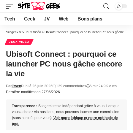
Tech
Geek
JV
Web
Bons plans
Sitegeek.fr
>
Jeux Vidéo
>
Ubisoft Connect : pourquoi ce launcher PC nous gâche encore la vie
JEUX VIDÉO
Ubisoft Connect : pourquoi ce
launcher PC nous gâche encore
la vie
Par
Gwen
Publié 26 juin 2026
139 commentaires
6 min
24.9K vues
Dernière modification 27/06/2026
Transparence :
Sitegeek reste indépendant grâce à vous. Lorsque
vous achetez via nos liens, nous pouvons toucher une commission
(sans surcoût pour vous).
Voir notre éthique et notre méthode de
test.