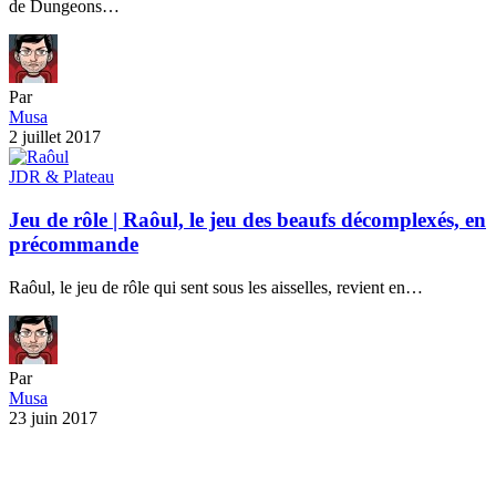
de Dungeons…
Par
Musa
2 juillet 2017
JDR & Plateau
Jeu de rôle | Raôul, le jeu des beaufs décomplexés, en
précommande
Raôul, le jeu de rôle qui sent sous les aisselles, revient en…
Par
Musa
23 juin 2017