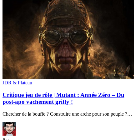
JDR & Plateau
Critique jeu de rôle | Mutant : Année Zéro – Du
post-apo vachement gritty !
Chercher de la bouffe ? Construire une arche pour son peuple ?…
Par