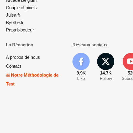
Arcade Belgium
Couple of pixels
Julsa.fr
Byothe.fr
Papa blogueur
La Rédaction
Réseaux sociaux
À propos de nous
Contact
9.9K
14.7K
52
⚖️ Notre Méthodologie de
Like
Follow
Subsc
Test