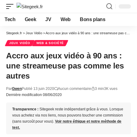
Tech
Geek
JV
Web
Bons plans
Sitegeek.fr
>
Jeux Vidéo
>
Accro aux jeux vidéo à 90 ans : une streameuse pas comme les autres
JEUX VIDÉO
WEB & SOCIÉTÉ
Accro aux jeux vidéo à 90 ans :
une streameuse pas comme les
autres
Par
Gwen
Publié 13 juin 2020
Aucun commentaire
3 min
3K vues
Dernière modification 08/06/2020
Transparence :
Sitegeek reste indépendant grâce à vous. Lorsque
vous achetez via nos liens, nous pouvons toucher une commission
(sans surcoût pour vous).
Voir notre éthique et notre méthode de
test.