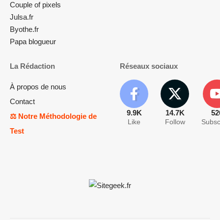
Couple of pixels
Julsa.fr
Byothe.fr
Papa blogueur
La Rédaction
Réseaux sociaux
À propos de nous
Contact
9.9K
14.7K
52
⚖️ Notre Méthodologie de
Like
Follow
Subsc
Test