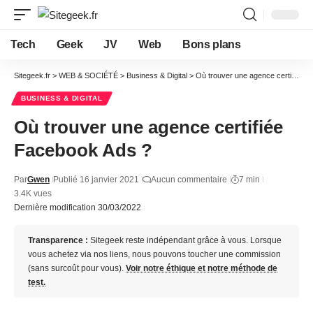
Tech
Geek
JV
Web
Bons plans
Sitegeek.fr
>
WEB & SOCIÉTÉ
>
Business & Digital
>
Où trouver une agence certifiée Facebook Ads ?
BUSINESS & DIGITAL
Où trouver une agence certifiée
Facebook Ads ?
Par
Gwen
Publié 16 janvier 2021
Aucun commentaire
7 min
3.4K vues
Dernière modification 30/03/2022
Transparence :
Sitegeek reste indépendant grâce à vous. Lorsque
vous achetez via nos liens, nous pouvons toucher une commission
(sans surcoût pour vous).
Voir notre éthique et notre méthode de
test.