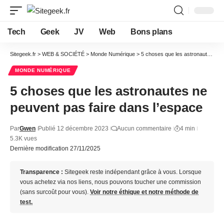
Tech
Geek
JV
Web
Bons plans
Sitegeek.fr
>
WEB & SOCIÉTÉ
>
Monde Numérique
>
5 choses que les astronautes ne peuvent pas faire dans l’espace
MONDE NUMÉRIQUE
5 choses que les astronautes ne
peuvent pas faire dans l’espace
Par
Gwen
Publié 12 décembre 2023
Aucun commentaire
4 min
5.3K vues
Dernière modification 27/11/2025
Transparence :
Sitegeek reste indépendant grâce à vous. Lorsque
vous achetez via nos liens, nous pouvons toucher une commission
(sans surcoût pour vous).
Voir notre éthique et notre méthode de
test.