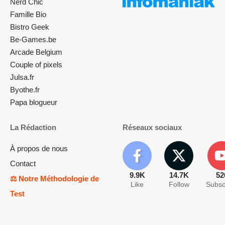
Nerd Chic
Famille Bio
Bistro Geek
Be-Games.be
Arcade Belgium
Couple of pixels
Julsa.fr
Byothe.fr
Papa blogueur
La Rédaction
Réseaux sociaux
À propos de nous
Contact
9.9K
14.7K
52
⚖️ Notre Méthodologie de
Like
Follow
Subsc
Test