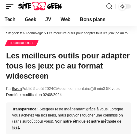
Tech
Geek
JV
Web
Bons plans
Sitegeek.fr
>
Technologie
>
Les meilleurs outils pour adapter tous les jeux pc au format widescreen
TECHNOLOGIE
Les meilleurs outils pour adapter
tous les jeux pc au format
widescreen
Par
Gwen
Publié 5 août 2024
Aucun commentaire
6 min
3.5K vues
Dernière modification 02/08/2024
Transparence :
Sitegeek reste indépendant grâce à vous. Lorsque
vous achetez via nos liens, nous pouvons toucher une commission
(sans surcoût pour vous).
Voir notre éthique et notre méthode de
test.