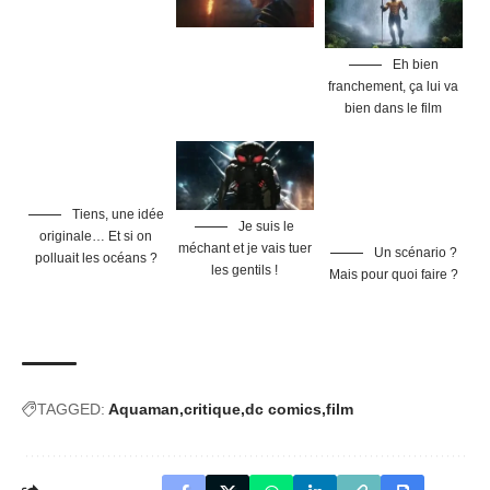
Eh bien
franchement, ça lui va
bien dans le film
Tiens, une idée
Je suis le
originale… Et si on
méchant et je vais tuer
Un scénario ?
polluait les océans ?
les gentils !
Mais pour quoi faire ?
TAGGED:
Aquaman
critique
dc comics
film