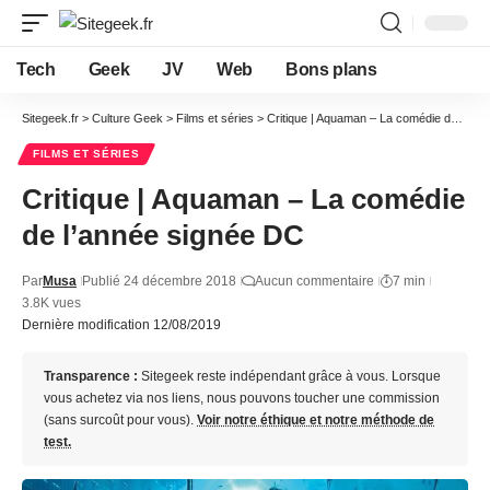
Tech
Geek
JV
Web
Bons plans
Sitegeek.fr
>
Culture Geek
>
Films et séries
>
Critique | Aquaman – La comédie de l’année signée DC
FILMS ET SÉRIES
Critique | Aquaman – La comédie
de l’année signée DC
Par
Musa
Publié 24 décembre 2018
Aucun commentaire
7 min
3.8K vues
Dernière modification 12/08/2019
Transparence :
Sitegeek reste indépendant grâce à vous. Lorsque
vous achetez via nos liens, nous pouvons toucher une commission
(sans surcoût pour vous).
Voir notre éthique et notre méthode de
test.