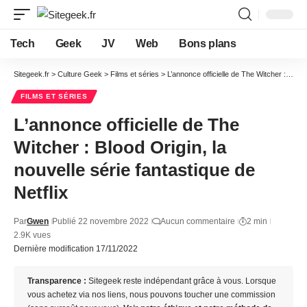
Tech
Geek
JV
Web
Bons plans
Sitegeek.fr
>
Culture Geek
>
Films et séries
>
L’annonce officielle de The Witcher : Blood Origin, la nouvelle série fantastique de Netflix
FILMS ET SÉRIES
L’annonce officielle de The
Witcher : Blood Origin, la
nouvelle série fantastique de
Netflix
Par
Gwen
Publié 22 novembre 2022
Aucun commentaire
2 min
2.9K vues
Dernière modification 17/11/2022
Transparence :
Sitegeek reste indépendant grâce à vous. Lorsque
vous achetez via nos liens, nous pouvons toucher une commission