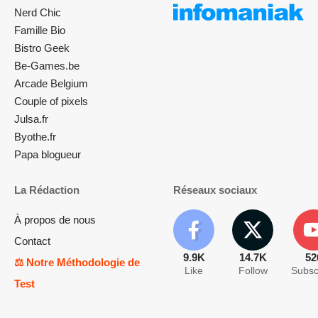
Nerd Chic
Famille Bio
Bistro Geek
Be-Games.be
Arcade Belgium
Couple of pixels
Julsa.fr
Byothe.fr
Papa blogueur
La Rédaction
Réseaux sociaux
À propos de nous
Contact
9.9K
14.7K
52
⚖️ Notre Méthodologie de
Like
Follow
Subsc
Test