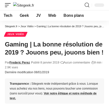
Tech
Geek
JV
Web
Bons plans
Sitegeek.fr
>
Jeux Vidéo
>
Gaming | La bonne résolution de 2019 ? Jouons peu, jouons bien !
JEUX VIDÉO
Gaming | La bonne résolution de
2019 ? Jouons peu, jouons bien !
Par
Frederic Perez
Publié 8 janvier 2019
Aucun commentaire
9 min
2.9K vues
Dernière modification 08/01/2019
Transparence :
Sitegeek reste indépendant grâce à vous. Lorsque
vous achetez via nos liens, nous pouvons toucher une commission
(sans surcoût pour vous).
Voir notre éthique et notre méthode de
test.