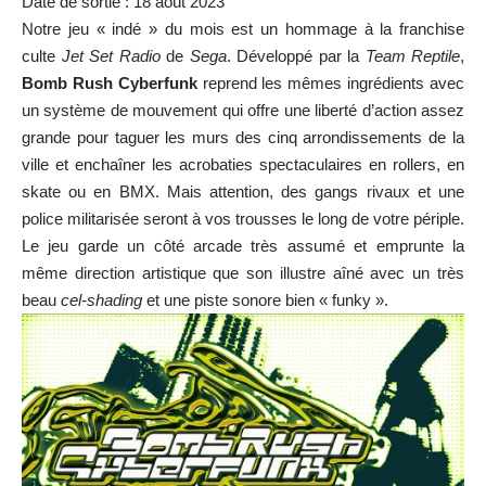
Date de sortie : 18 août 2023
Notre jeu « indé » du mois est un hommage à la franchise
culte
Jet Set Radio
de
Sega
. Développé par la
Team Reptile
,
Bomb Rush Cyberfunk
reprend les mêmes ingrédients avec
un système de mouvement qui offre une liberté d’action assez
grande pour taguer les murs des cinq arrondissements de la
ville et enchaîner les acrobaties spectaculaires en rollers, en
skate ou en BMX. Mais attention, des gangs rivaux et une
police militarisée seront à vos trousses le long de votre périple.
Le jeu garde un côté arcade très assumé et emprunte la
même direction artistique que son illustre aîné avec un très
beau
cel-shading
et une piste sonore bien « funky ».