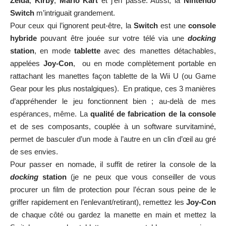
Zelda
,
Kirby
,
Mario Kart
et j’en passe. Aussi, la
Nintendo
Switch
m’intriguait grandement.
Pour ceux qui l’ignorent peut-être, la
Switch
est une
console
hybride
pouvant être jouée sur votre télé via une
docking
station
, en mode
tablette
avec des manettes détachables,
appelées
Joy-Con
, ou en mode complètement portable en
rattachant les manettes façon tablette de la Wii U (ou Game
Gear pour les plus nostalgiques). En pratique, ces 3 manières
d’appréhender le jeu fonctionnent bien ; au-delà de mes
espérances, même. La
qualité de fabrication de la console
et de ses composants, couplée à un software survitaminé,
permet de basculer d’un mode à l’autre en un clin d’œil au gré
de ses envies.
Pour passer en nomade, il suffit de retirer la console de la
docking
station
(je ne peux que vous conseiller de vous
procurer un film de protection pour l’écran sous peine de le
griffer rapidement en l’enlevant/retirant), remettez les
Joy-Con
de chaque côté ou gardez la manette en main et mettez la