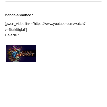
Bande-annonce :
[gwen_video link=”https://www.youtube.com/watch?
v=f5uik5fgIaI”]
Galerie :