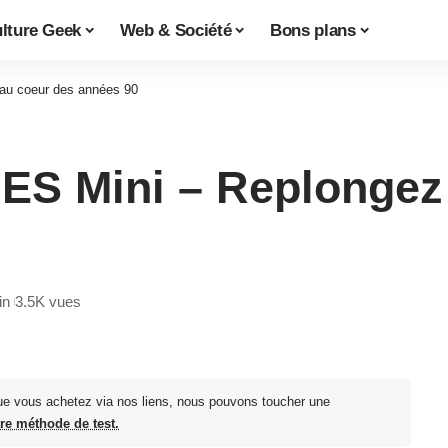
lture Geek
Web & Société
Bons plans
 au coeur des années 90
NES Mini – Replongez
in
3.5K vues
ue vous achetez via nos liens, nous pouvons toucher une
tre méthode de test.