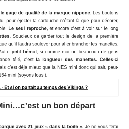
 le gage de qualité de la marque nippone
. Les boutons
ui pour éjecter la cartouche n’étant là que pour décorer,
ole.
Le seul reproche,
et encore c’est à voir sur le long
ttes.
Soucieux de garder tout le design de la première
ue qu’il faudra soulever pour aller brancher les manettes.
 Autre
petit bémol,
si comme moi ou beaucoup de gens
rande télé, c’est
la longueur des manettes.
Celles-ci
is c’est déjà mieux que la NES mini donc qui sait, peut-
N64 mini (soyons fous!).
- Et si on partait au temps des Vikings ?
Mini…c’est un bon départ
arque avec 21 jeux « dans la boite »
. Je ne vous ferai