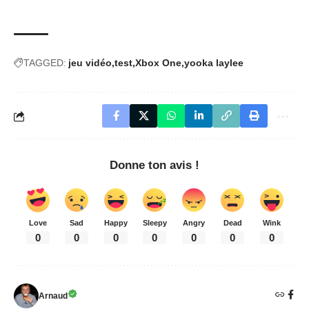
TAGGED:
jeu vidéo
test
Xbox One
yooka laylee
Donne ton avis !
Love
Sad
Happy
Sleepy
Angry
Dead
Wink
0
0
0
0
0
0
0
Arnaud