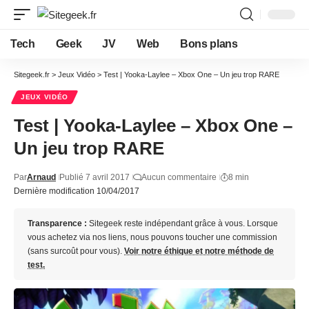
Tech
Geek
JV
Web
Bons plans
Sitegeek.fr
>
Jeux Vidéo
>
Test | Yooka-Laylee – Xbox One – Un jeu trop RARE
JEUX VIDÉO
Test | Yooka-Laylee – Xbox One –
Un jeu trop RARE
Par
Arnaud
Publié 7 avril 2017
Aucun commentaire
8 min
Dernière modification 10/04/2017
Transparence :
Sitegeek reste indépendant grâce à vous. Lorsque
vous achetez via nos liens, nous pouvons toucher une commission
(sans surcoût pour vous).
Voir notre éthique et notre méthode de
test.