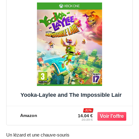
Yooka-Laylee and The Impossible Lair
-31%
Amazon
14.04 €
20.39 €
Un lézard et une chauve-souris