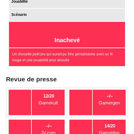
Jouabilité
Scénario
Inachevé
Un chouette petit jeu qui aurait pu être génialissime avec un fil
rouge et une jouabilité plus aboutie
Revue de presse
12/20
–/–
Gamekult
Gamergen
–/–
14/20
JV.com
Gameblog