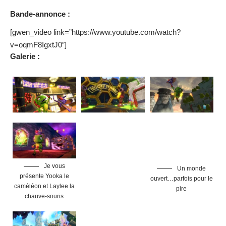
Bande-annonce :
[gwen_video link=”https://www.youtube.com/watch?
v=oqmF8IgxtJ0″]
Galerie :
Je vous
Un monde
présente Yooka le
ouvert…parfois pour le
caméléon et Laylee la
pire
chauve-souris