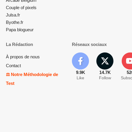
Arcade Belgium
Couple of pixels
Julsa.fr
Byothe.fr
Papa blogueur
La Rédaction
Réseaux sociaux
À propos de nous
Contact
9.9K
14.7K
52
⚖️ Notre Méthodologie de
Like
Follow
Subsc
Test