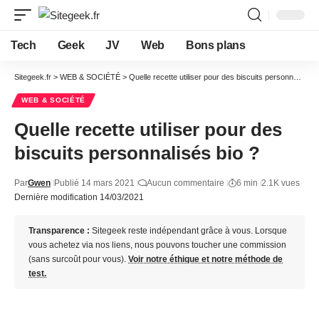
Tech
Geek
JV
Web
Bons plans
Sitegeek.fr
>
WEB & SOCIÉTÉ
>
Quelle recette utiliser pour des biscuits personnalisés bio ?
WEB & SOCIÉTÉ
Quelle recette utiliser pour des
biscuits personnalisés bio ?
Par
Gwen
Publié 14 mars 2021
Aucun commentaire
6 min
2.1K vues
Dernière modification 14/03/2021
Transparence :
Sitegeek reste indépendant grâce à vous. Lorsque
vous achetez via nos liens, nous pouvons toucher une commission
(sans surcoût pour vous).
Voir notre éthique et notre méthode de
test.