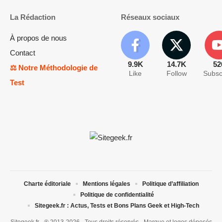
La Rédaction
Réseaux sociaux
À propos de nous
Contact
9.9K
14.7K
52
⚖️ Notre Méthodologie de
Like
Follow
Subsc
Test
Charte éditoriale
Mentions légales
Politique d’affiliation
Politique de confidentialité
Sitegeek.fr : Actus, Tests et Bons Plans Geek et High-Tech
Sitegeek.fr - ® 2013-2026 - Tous droits réservés - Marque et logos déposés