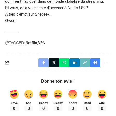
comment naviguer dans ce monde globalisé du streaming.
Et vous, cela vous tente d’accéder à Netflix US ?
À très bientôt sur Sitegeek.
Gwen
TAGGED:
Netflix
VPN
Donne ton avis !
Love
Sad
Happy
Sleepy
Angry
Dead
Wink
0
0
0
0
0
0
0