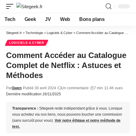
Tech
Geek
JV
Web
Bons plans
Sitegeek.fr
>
Technologie
>
Logiciels & Cyber
>
Comment Accéder au Catalogue Complet de Netflix : Astuces et Méthodes
LOGICIELS & CYBER
Comment Accéder au Catalogue
Complet de Netflix : Astuces et
Méthodes
Par
Gwen
Publié 30 avril 2024
Un commentaire
7 min
11.4K vues
Dernière modification 26/11/2025
Transparence :
Sitegeek reste indépendant grâce à vous. Lorsque
vous achetez via nos liens, nous pouvons toucher une commission
(sans surcoût pour vous).
Voir notre éthique et notre méthode de
test.