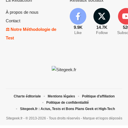
La Rédaction
Réseaux sociaux
À propos de nous
Contact
9.9K
14.7K
52
⚖️ Notre Méthodologie de
Like
Follow
Subsc
Test
Charte éditoriale
Mentions légales
Politique d’affiliation
Politique de confidentialité
Sitegeek.fr : Actus, Tests et Bons Plans Geek et High-Tech
Sitegeek.fr - ® 2013-2026 - Tous droits réservés - Marque et logos déposés