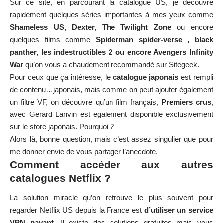
Sur ce site, en parcourant la catalogue US, je découvre
rapidement quelques séries importantes à mes yeux comme
Shameless US, Dexter, The Twilight Zone
ou encore
quelques films comme
Spiderman spider-verse
,
black
panther
,
les indestructibles 2
ou encore
Avengers Infinity
War
qu’on vous a chaudement recommandé sur Sitegeek.
Pour ceux que ça intéresse, le
catalogue japonais
est rempli
de contenu…japonais, mais comme on peut ajouter également
un filtre VF, on découvre qu’un film français,
Premiers crus
,
avec Gerard Lanvin est également disponible exclusivement
sur le store japonais. Pourquoi ?
Alors là, bonne question, mais c’est assez singulier que pour
me donner envie de vous partager l’anecdote.
Comment accéder aux autres
catalogues Netflix ?
La solution miracle qu’on retrouve le plus souvent pour
regarder Netflix US depuis la France
est
d’utiliser un service
VPN payant
. Il existe des solutions gratuites mais vous