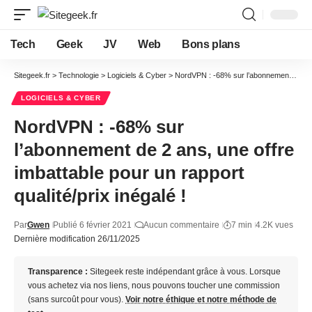
Tech
Geek
JV
Web
Bons plans
Sitegeek.fr
>
Technologie
>
Logiciels & Cyber
>
NordVPN : -68% sur l’abonnement de 2 ans, une offre imbattable pour un rapport qualité/prix inégalé !
LOGICIELS & CYBER
NordVPN : -68% sur
l’abonnement de 2 ans, une offre
imbattable pour un rapport
qualité/prix inégalé !
Par
Gwen
Publié 6 février 2021
Aucun commentaire
7 min
4.2K vues
Dernière modification 26/11/2025
Transparence :
Sitegeek reste indépendant grâce à vous. Lorsque
vous achetez via nos liens, nous pouvons toucher une commission
(sans surcoût pour vous).
Voir notre éthique et notre méthode de