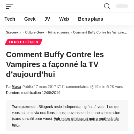
Tech
Geek
JV
Web
Bons plans
Sitegeek.fr
>
Culture Geek
>
Films et séries
>
Comment Buffy Contre les Vampires a façonné la TV d’aujourd’hui
FILMS ET SÉRIES
Comment Buffy Contre les
Vampires a façonné la TV
d’aujourd’hui
Par
Musa
Publié 17 mars 2017
11 commentaires
19 min
5.2K vues
Dernière modification 12/08/2019
Transparence :
Sitegeek reste indépendant grâce à vous. Lorsque
vous achetez via nos liens, nous pouvons toucher une commission
(sans surcoût pour vous).
Voir notre éthique et notre méthode de
test.