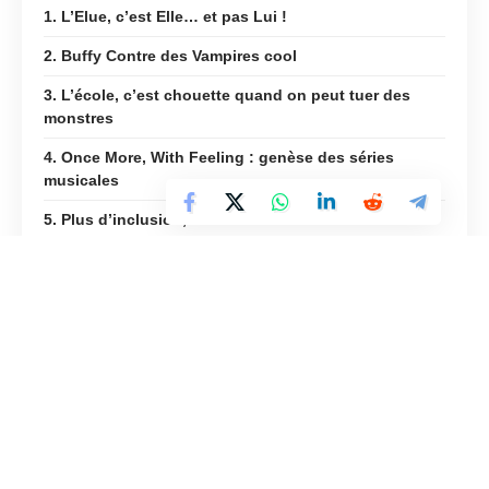
1. L’Elue, c’est Elle… et pas Lui !
2. Buffy Contre des Vampires cool
3. L’école, c’est chouette quand on peut tuer des
monstres
4. Once More, With Feeling : genèse des séries
musicales
5. Plus d’inclusion, oui mais…
6. Naissance des arcs narratifs
7. La “pop culture” pour tous !
8. Des émotions sens dessus dessous
Merci, Joss Whedon !
Un héritage qui paraît anodin, surtout pour une jeune
génération qui sous-estime énormément
Buffy Contre les
Vampires
. Une génération qui pense que
Buffy
est une