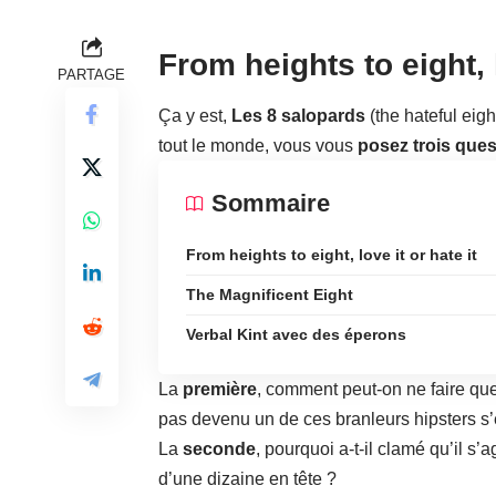
From heights to eight, l
PARTAGE
Ça y est,
Les 8 salopards
(the hateful eigh
tout le monde, vous vous
posez trois ques
Sommaire
From heights to eight, love it or hate it
The Magnificent Eight
Verbal Kint avec des éperons
La
première
, comment peut-on ne faire que 
pas devenu un de ces branleurs hipsters 
La
seconde
, pourquoi a-t-il clamé qu’il s’
d’une dizaine en tête ?