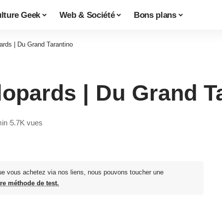
lture Geek
Web & Société
Bons plans
pards | Du Grand Tarantino
alopards | Du Grand T
min
5.7K vues
ue vous achetez via nos liens, nous pouvons toucher une
tre méthode de test.