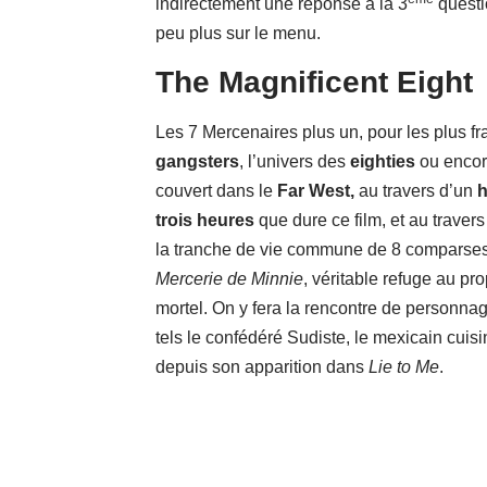
indirectement une réponse à la 3
questi
peu plus sur le menu.
The Magnificent Eight
Les 7 Mercenaires plus un, pour les plus fr
gangsters
, l’univers des
eighties
ou encor
couvert dans le
Far West,
au travers d’un
h
trois heures
que dure ce film, et au traver
la tranche de vie commune de 8 comparses.
Mercerie de Minnie
, véritable refuge au pr
mortel. On y fera la rencontre de personna
tels le confédéré Sudiste, le mexicain cuisi
depuis son apparition dans
Lie to Me
.