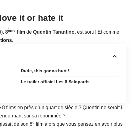
ove it or hate it
ème
t),
8
film
de
Quentin Tarantino,
est sorti ! Et comme
tions
.
Dude, this gonna hurt !
Le trailer officiel Les 8 Salopards
8 films en près d’un quart de siècle ? Quentin ne serait-il
s’endormant sur sa renommée ?
e
agissait de son 8
film alors que vous pensez en avoir plus