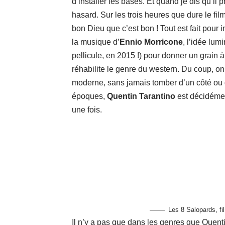
d’installer les bases. Et quand je dis qu’il
hasard. Sur les trois heures que dure le fil
bon Dieu que c’est bon ! Tout est fait pour i
la musique d’
Ennio Morricone
, l’idée lum
pellicule, en 2015 !) pour donner un grain 
réhabilite le genre du western. Du coup, on
moderne, sans jamais tomber d’un côté ou de
époques,
Quentin Tarantino
est décidément
une fois.
Les 8 Salopards, fi
Il n’y a pas que dans les genres que Quentin