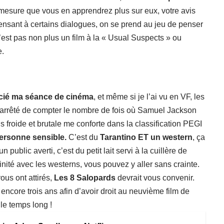
à mesure que vous en apprendrez plus sur eux, votre avis
pensant à certains dialogues, on se prend au jeu de penser
n’est pas non plus un film à la « Usual Suspects » ou
e.
!
cié ma séance de cinéma
, et même si je l’ai vu en VF, les
is arrêté de compter le nombre de fois où Samuel Jackson
fois froide et brutale me conforte dans la classification PEGI
ersonne sensible.
C’est du
Tarantino ET un western
, ça
 public averti, c’est du petit lait servi à la cuillère de
nité avec les westerns, vous pouvez y aller sans crainte.
ous ont attirés,
Les 8 Salopards
devrait vous convenir.
encore trois ans afin d’avoir droit au neuvième film de
 le temps long !