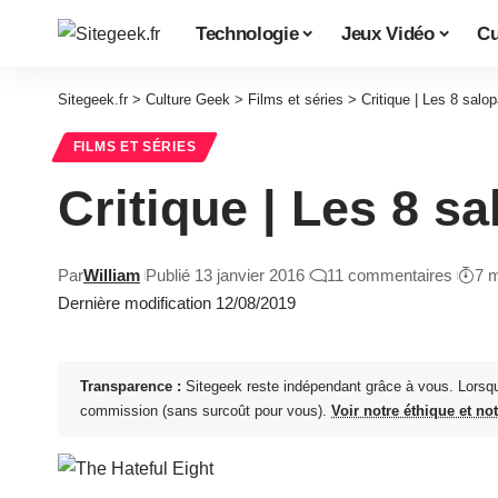
Technologie
Jeux Vidéo
Cu
Sitegeek.fr
>
Culture Geek
>
Films et séries
>
Critique | Les 8 salo
FILMS ET SÉRIES
Critique | Les 8 s
Par
William
Publié 13 janvier 2016
11 commentaires
7 
Dernière modification 12/08/2019
Transparence :
Sitegeek reste indépendant grâce à vous. Lorsq
commission (sans surcoût pour vous).
Voir notre éthique et no