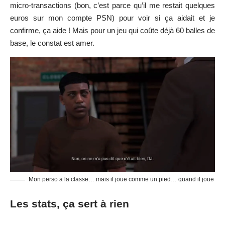
Mon perso a la classe… mais il joue comme un pied… quand il joue
Les stats, ça sert à rien
Dans le registre des fausses bonnes idées, on retrouve
également un
feedback lors des tirs
. Quand vous shootez, le
jeu répond à ces deux questions :
êtes-vous suffisamment
démarqués et le timing est-il bon
? Pour le démarquage, rien
à redire. Au contraire, cela permet de mieux jauger les tirs
négociables, là où on avait l’impression que la pénalité “tir
forcé” était injustifiée avant. Ici, on décèle assez vite les limites
imposées par le jeu. Par contre, l’indication du tir “bon”, “trop