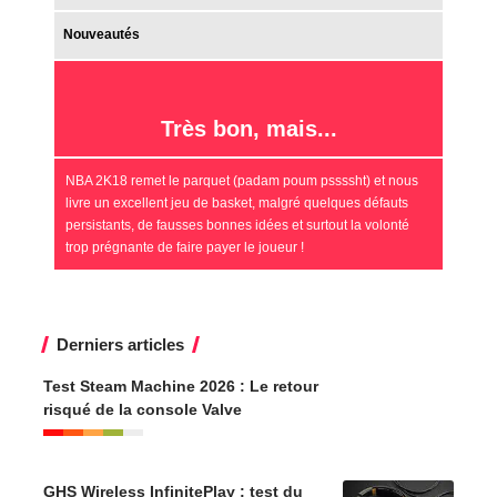
trop prégnante de faire payer le joueur !
Derniers articles
Test Steam Machine 2026 : Le retour
risqué de la console Valve
GHS Wireless InfinitePlay : test du
casque gaming sans fil de chez
Glorious
Avis Gardaland : Que vaut vraiment
le parc d’attractions du Lac de Garde
?
Test TRMNL X : L’écran e-ink de 10