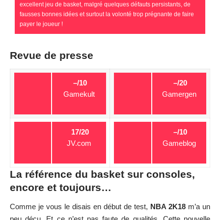
17/20
–/10
JV.com
Gameblog
La référence du basket sur consoles,
encore et toujours…
Comme je vous le disais en début de test,
NBA 2K18
m’a un
peu déçu. Et ce n’est pas faute de qualités. Cette nouvelle
itération est une pépite. Des modes riches, un jeu toujours plus
réaliste et un mode Ma Carrière très satisfaisant, proposant de
très longues heures de jeu en perspective… Difficile de lui
reprocher quoi que ce soit. Enfin, sauf si on commence à
gratter. Là, on s’aperçoit que
l’éditeur incite plus que jamais
le joueur à payer
pour s’amuser avec son propre joueur. On
note aussi des
temps de chargement
qui sévissent depuis
plusieurs opus. On a enfin l’impression que si certains