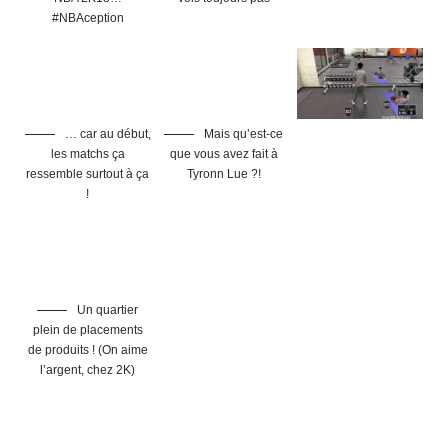
Un quartier
plein de placements
de produits ! (On aime
l’argent, chez 2K)
TAGGED:
2K
jeu vidéo
nba2k18
PS4
test
Donne ton avis !