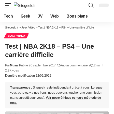
Tech
Geek
JV
Web
Bons plans
Sitegeek.fr
>
Jeux Vidéo
>
Test | NBA 2K18 – PS4 – Une carrière difficile
JEUX VIDÉO
Test | NBA 2K18 – PS4 – Une
carrière difficile
Par
Musa
Publié 20 septembre 2017
Aucun commentaire
12 min
2.9K vues
Dernière modification 22/09/2022
Transparence :
Sitegeek reste indépendant grâce à vous. Lorsque
vous achetez via nos liens, nous pouvons toucher une commission
(sans surcoût pour vous).
Voir notre éthique et notre méthode de
test.