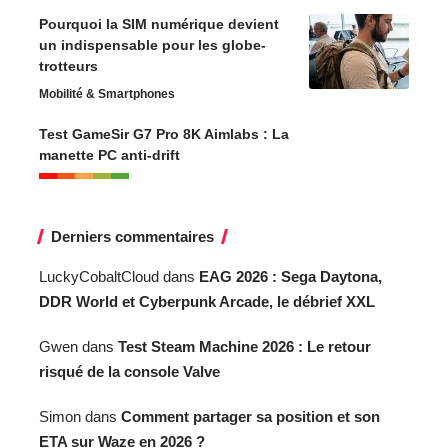
Derniers commentaires
LuckyCobaltCloud
dans
EAG 2026 : Sega Daytona,
DDR World et Cyberpunk Arcade, le débrief XXL
Gwen
dans
Test Steam Machine 2026 : Le retour
risqué de la console Valve
Simon
dans
Comment partager sa position et son
ETA sur Waze en 2026 ?
richard
dans
Test Steam Machine 2026 : Le retour
risqué de la console Valve
AI home design
dans
Comment mettre le support PS5
à l’horizontale (Fat, Slim, Pro)
Gwen
dans
Test Steam Machine 2026 : Le retour
risqué de la console Valve