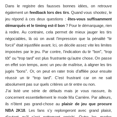
tôt” ou “trop tard” est plus frustrante qu’autre chose. On passe
en effet son temps, avec un peu de maîtrise, à aligner les tirs
jugés “bons”. Or, on peut en rater trois d’affilée pour ensuite
réussir un tir “trop tard”. C’est frustrant car on ne sait
absolument pas sur quels critères un tir entre ou non.
J’ai listé une série de défauts mais je vous rassure, ils
concernent essentiellement le mode Ma Carrière. Par ailleurs,
ils n’ôtent pas grand-chose au
plaisir de jeu que procure
NBA 2K18
. Les fans s’y replongeront avec grand plaisir,
d’autant qu’il s’est nettement enrichi. Outre les modes
classiques, la possibilité d’
incarner les équipes All-Time
(qui
regroupent les meilleurs joueurs de chaque équipe, avec
quelques exceptions pour des questions de droit) est un vrai
plus pour les amateurs du parquet. Enfin, comme chaque
année, je vous renvoie vers d’autres tests pour décortiquer de
manière exhaustive les modes de
NBA 2K18
,
mon test
s’intéressant principalement à Ma Carrière
.