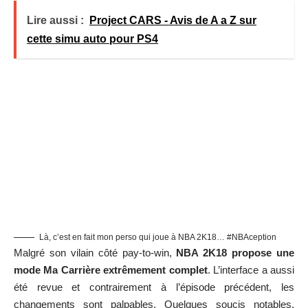
Là, c’est en fait mon perso qui joue à NBA 2K18… #NBAception
Malgré son vilain côté pay-to-win,
NBA 2K18 propose une
mode Ma Carrière extrêmement complet
. L’interface a aussi
été revue et contrairement à l’épisode précédent, les
changements sont palpables. Quelques soucis notables,
malgré tout, à commencer par les
temps de chargement
foutrement longs
. Entre les transitions cinématiques, en
entrant dans certains immeubles, avant/après les matchs.
C’est
in-sup-por-table
! Comme si ça suffisait pas, les
développeurs ont ajouté de nombreuses
cutscenes
pour
renforcer l’immersion. Du coup, on attend jusqu’à 10 minutes
pour jouer à un match qui en dure 3 pour le joueur puisque son
personnage est ultra-nul au début… Mais une fois passé un