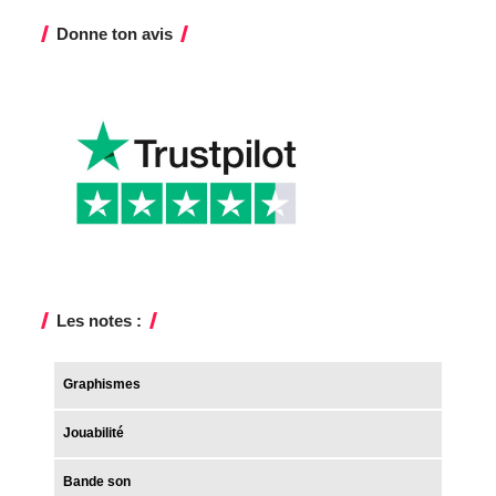
Les notes :
Graphismes
Jouabilité
Bande son
Nouveautés
Très bon, mais...
NBA 2K18 remet le parquet (padam poum pssssht) et nous
livre un excellent jeu de basket, malgré quelques défauts
persistants, de fausses bonnes idées et surtout la volonté