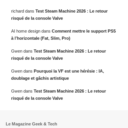
Gwen
dans
Pourquoi la VF est une hérésie : IA,
doublage et gâchis artistique
Gwen
dans
Test Steam Machine 2026 : Le retour
risqué de la console Valve
Le Magazine Geek & Tech
Sitegeek.fr
est votre magazine indépendant dédié à l’actualité
High-Tech et à la culture Geek depuis 2013.
Nous décryptons pour vous les innovations technologiques, les
objets connectés et l’univers du jeu vidéo à travers des tests
complets, des guides d’achat et des dossiers passionnés.
Notre mission : vous aider à mieux comprendre et bien choisir
vos technologies au quotidien.