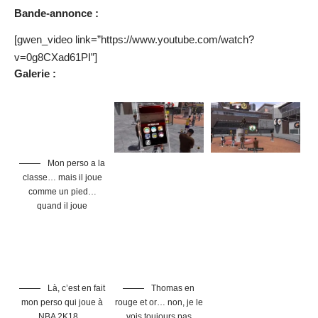
Mon perso a la
classe… mais il joue
comme un pied…
quand il joue
Là, c’est en fait
Thomas en
mon perso qui joue à
rouge et or… non, je le
NBA 2K18…
vois toujours pas
#NBAception
… car au début,
Mais qu’est-ce
les matchs ça
que vous avez fait à
ressemble surtout à ça
Tyronn Lue ?!
!