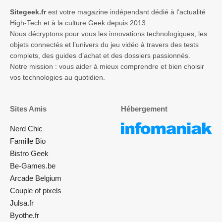
Sites Amis
Hébergement
Nerd Chic
Famille Bio
Bistro Geek
Be-Games.be
Arcade Belgium
Couple of pixels
Julsa.fr
Byothe.fr
Papa blogueur
La Rédaction
Réseaux sociaux
À propos de nous
Contact
9.9K
14.7K
52
⚖️ Notre Méthodologie de
Like
Follow
Subsc
Test