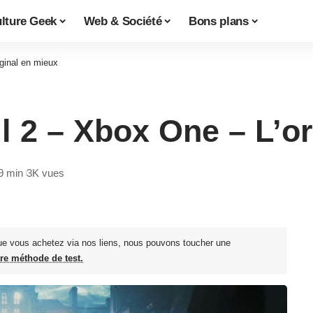
lture Geek
Web & Société
Bons plans
iginal en mieux
il 2 – Xbox One – L’o
9 min
3K vues
ue vous achetez via nos liens, nous pouvons toucher une
tre méthode de test.