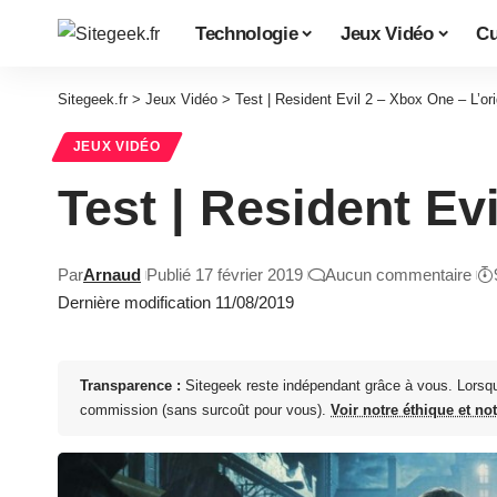
Technologie
Jeux Vidéo
Cu
Sitegeek.fr
>
Jeux Vidéo
>
Test | Resident Evil 2 – Xbox One – L’or
JEUX VIDÉO
Test | Resident Ev
Par
Arnaud
Publié 17 février 2019
Aucun commentaire
Dernière modification 11/08/2019
Transparence :
Sitegeek reste indépendant grâce à vous. Lorsq
commission (sans surcoût pour vous).
Voir notre éthique et no