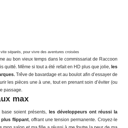
t vite séparés, pour vivre des aventures croisées
mme au bon vieux temps dans le commissariat de Raccoon
is quitté. Même si tout a été refait en HD plus que jolie,
les
arques.
Trêve de bavardage et au boulot afin d’essayer de
rir les pièces une à une, tout en prenant soin d’éviter (ou
tre passage.
aux max
 base soient présents,
les développeurs ont réussi la
plus flippant
, offrant une tension permanente. Croyez-le
ns mon salon et ma fille a réussi à me foutre la peur de ma